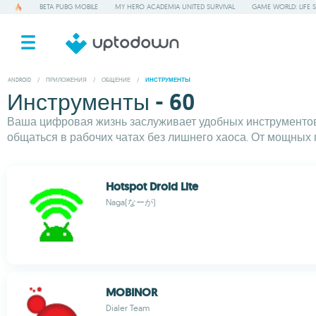
BETA PUBG MOBILE
MY HERO ACADEMIA UNITED SURVIVAL
GAME WORLD: LIFE 
ANDROID
/
ПРИЛОЖЕНИЯ
/
ОБЩЕНИЕ
/
ИНСТРУМЕНТЫ
Инструменты - 60
Ваша цифровая жизнь заслуживает удобных инструментов.
общаться в рабочих чатах без лишнего хаоса. От мощны
Hotspot Droid Lite
Naga(なーが)
MOBINOR
Dialer Team