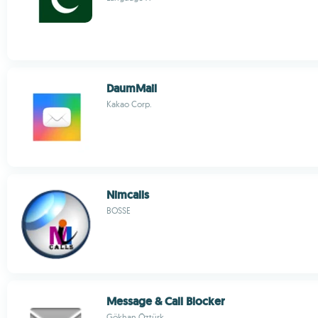
DaumMail
Kakao Corp.
Nimcalls
BOSSE
Message & Call Blocker
Gökhan Öztürk