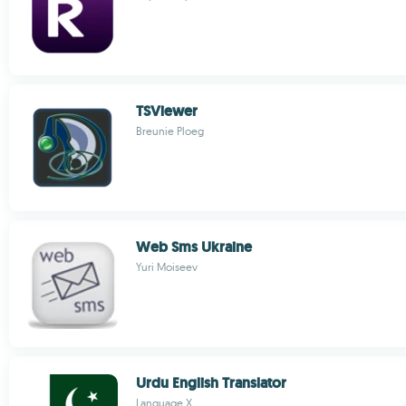
TSViewer
Breunie Ploeg
Web Sms Ukraine
Yuri Moiseev
Urdu English Translator
Language X