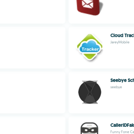
Cloud Trac
JareyMobile
Seebye Sc
seebye
CallerIDFa
Funny Fone Ca