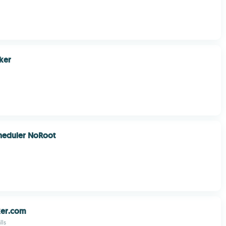
ker
heduler NoRoot
ker.com
lls