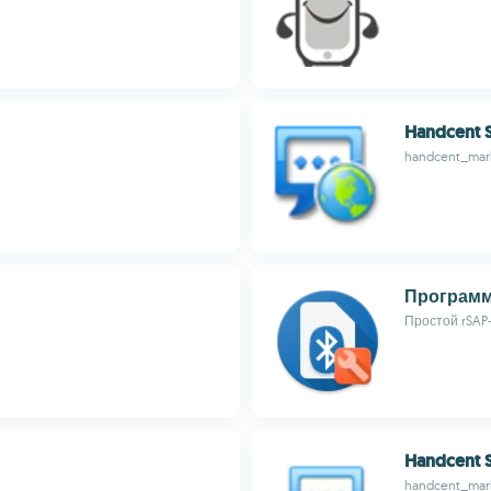
Handcent S
handcent_mar
Программ
Простой rSAP-
Handcent 
handcent_mar