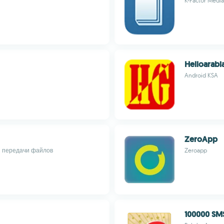
K-Factor Media
Helloarabi
Android KSA
ZeroApp
и передачи файлов
Zeroapp
100000 SMS