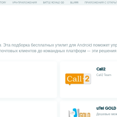
STORY
VPN-ПРИЛОЖЕНИЯ
BATTLE ROYALE GD
BLURRR
ПРИЛОЖЕНИЯ С ОТКРЫ
 Эта подборка бесплатных утилит для Android поможет упр
х почтовых клиентов до командных платформ — эти решени
Call2
Call2 Team
uTel GOLD
Дешевые межд