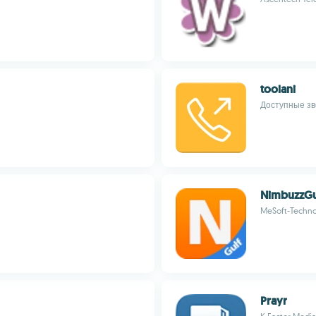
toolani
Доступные зв
NimbuzzGu
MeSoft-Techno
Prayr