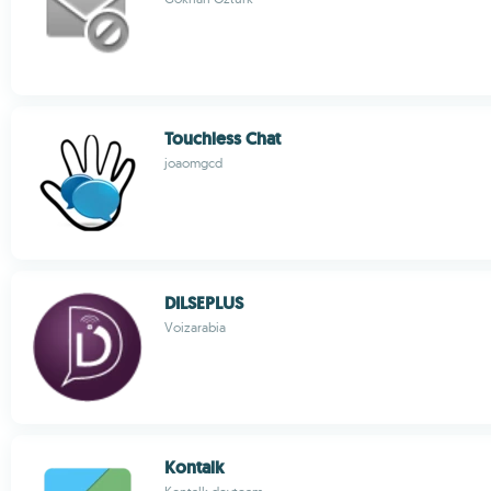
Touchless Chat
joaomgcd
DILSEPLUS
Voizarabia
Kontalk