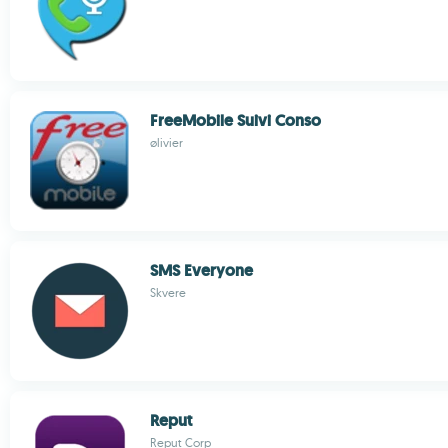
FreeMobile Suivi Conso
ølivier
SMS Everyone
Skvere
Reput
Reput Corp