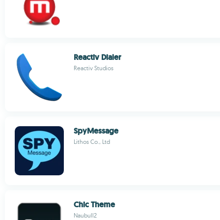
Reactiv Dialer
Reactiv Studios
SpyMessage
Lithos Co., Ltd
Chic Theme
Naubull2