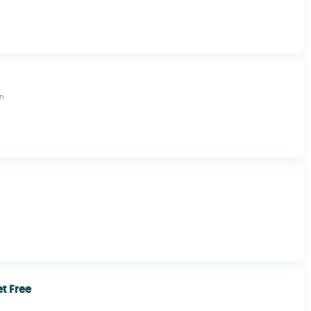
on
t Free