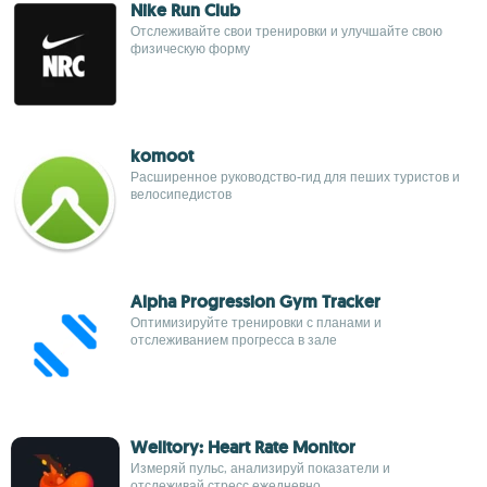
Nike Run Club
Отслеживайте свои тренировки и улучшайте свою
физическую форму
komoot
Расширенное руководство-гид для пеших туристов и
велосипедистов
Alpha Progression Gym Tracker
Оптимизируйте тренировки с планами и
отслеживанием прогресса в зале
Welltory: Heart Rate Monitor
Измеряй пульс, анализируй показатели и
отслеживай стресс ежедневно