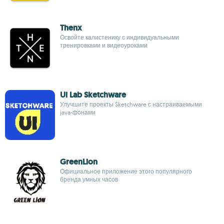
Thenx
Освойте калистенику с индивидуальными
тренировками и видеоуроками
Ui Lab Sketchware
Улучшите проекты Sketchware с настраиваемыми
java-фонами
GreenLion
Официальное приложение этого популярного
бренда умных часов