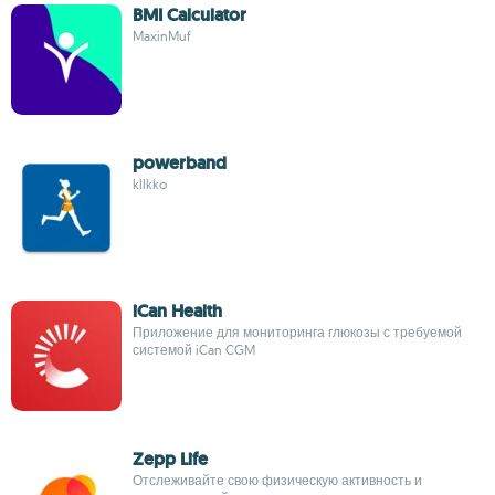
BMI Calculator
MaxinMuf
powerband
kllkko
iCan Health
Приложение для мониторинга глюкозы с требуемой
системой iCan CGM
Zepp Life
Отслеживайте свою физическую активность и