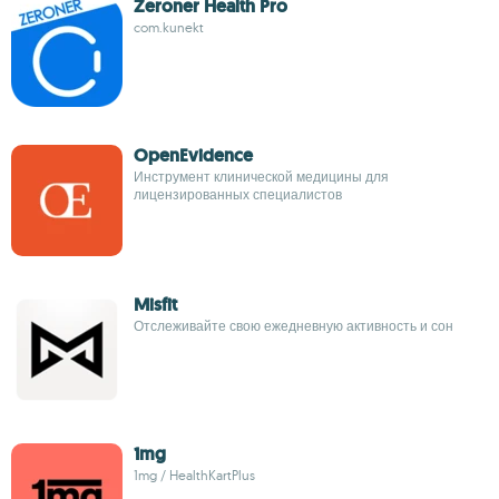
Zeroner Health Pro
com.kunekt
OpenEvidence
Инструмент клинической медицины для
лицензированных специалистов
Misfit
Отслеживайте свою ежедневную активность и сон
1mg
1mg / HealthKartPlus