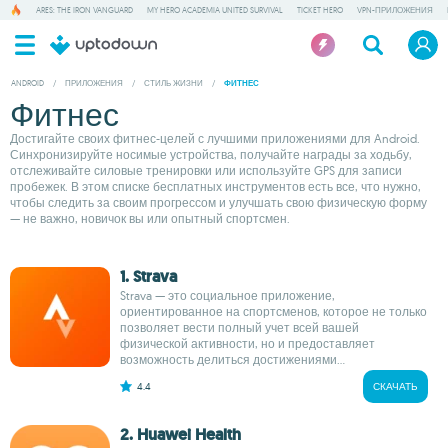
ARES: THE IRON VANGUARD
MY HERO ACADEMIA UNITED SURVIVAL
TICKET HERO
VPN-ПРИЛОЖЕНИЯ
ANDROID
/
ПРИЛОЖЕНИЯ
/
СТИЛЬ ЖИЗНИ
/
ФИТНЕС
Фитнес
Достигайте своих фитнес-целей с лучшими приложениями для Android.
Синхронизируйте носимые устройства, получайте награды за ходьбу,
отслеживайте силовые тренировки или используйте GPS для записи
пробежек. В этом списке бесплатных инструментов есть все, что нужно,
чтобы следить за своим прогрессом и улучшать свою физическую форму
— не важно, новичок вы или опытный спортсмен.
1. Strava
Strava — это социальное приложение,
ориентированное на спортсменов, которое не только
позволяет вести полный учет всей вашей
физической активности, но и предоставляет
возможность делиться достижениями...
4.4
СКАЧАТЬ
2. Huawei Health