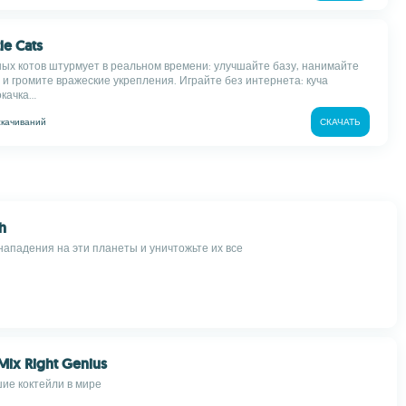
tle Cats
ых котов штурмует в реальном времени: улучшайте базу, нанимайте
 и громите вражеские укрепления. Играйте без интернета: куча
качка...
скачиваний
СКАЧАТЬ
h
ападения на эти планеты и уничтожьте их все
Mix Right Genius
шие коктейли в мире