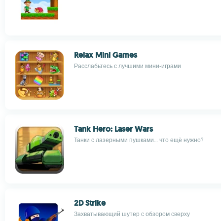
Relax Mini Games
Расслабьтесь с лучшими мини-играми
Tank Hero: Laser Wars
Танки с лазерными пушками... что ещё нужно?
2D Strike
Захватывающий шутер с обзором сверху