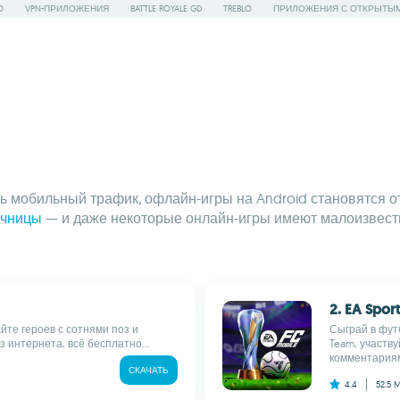
O
VPN-ПРИЛОЖЕНИЯ
BATTLE ROYALE GD
TREBLO
ПРИЛОЖЕНИЯ С ОТКРЫТЫ
ть мобильный трафик, офлайн-игры на Android становятся 
очницы
— и даже некоторые онлайн-игры имеют малоизвестны
2. EA Spor
йте героев с сотнями поз и
Сыграй в футб
 интернета, всё бесплатно...
Team, участв
комментариям
СКАЧАТЬ
4.4
52.5 