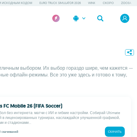
М ИСХОДНЫМ КОДОМ
EURO TRUCK SIMULATOR 2026
WINK
СКОРО
ZOOBA
отличным выбором. Их выбор гораздо шире, чем кажется —
е офлайн-режимы. Все это уже здесь и готово к тому,
ts FC Mobile 26 (FIFA Soccer)
ол без интернета: матчи с ИИ и гибкие настройки. Собирай Ultimate
уй в лицензированных турнирах, наслаждайся улучшенной графикой,
и и стадионами...
M
скачиваний
СКАЧАТЬ