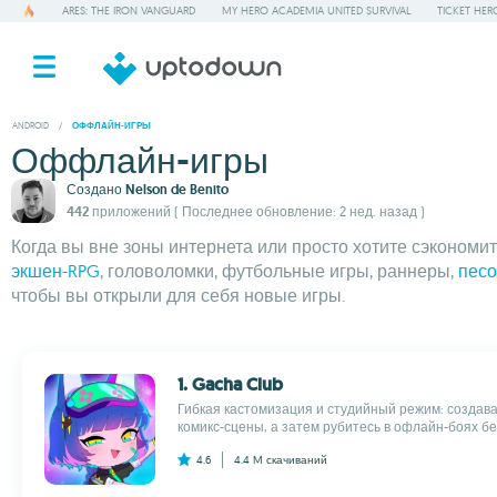
ARES: THE IRON VANGUARD
MY HERO ACADEMIA UNITED SURVIVAL
TICKET HER
ANDROID
/
ОФФЛАЙН-ИГРЫ
Оффлайн-игры
Создано
Nelson de Benito
442 приложений
( Последнее обновление: 2 нед. назад )
Когда вы вне зоны интернета или просто хотите сэкономи
экшен-RPG
, головоломки, футбольные игры, раннеры,
пес
чтобы вы открыли для себя новые игры.
1. Gacha Club
Гибкая кастомизация и студийный режим: создава
комикс-сцены, а затем рубитесь в офлайн-боях без
4.6
4.4 M
скачиваний