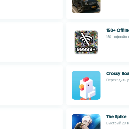
150+ Offli
150+ офлайн-
Crossy Ro
Переходить у
The Spike
Быстрый 2D в