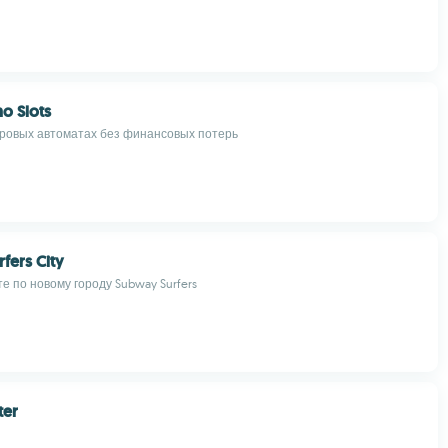
no Slots
гровых автоматах без финансовых потерь
fers City
е по новому городу Subway Surfers
ter