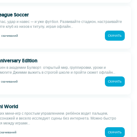
eague Soccer
пас, удар и навес — и уже футбол. Развивайте стадион, настраивайте
ите клуб из низов к титулу, играя офлайн...
M
скачиваний
СКАЧАТЬ
nniversary Edition
ен в академии Булворт: открытый мир, группировки, уроки и
омогите Джимми выжить в строгой школе и пройти сюжет офлайн...
k
скачиваний
СКАЧАТЬ
ni World
ких мини-игр с простым управлением: ребёнок водит пальцем,
сонажей и весело исследует сцены без интернета. Можно быстро
я между играми...
скачиваний
СКАЧАТЬ