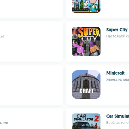
Super City
oid
Настоящий си
Minicraft
Увлекательна
Car Simula
зьями
Весёлая гоно