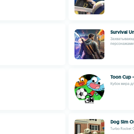
Survival U
Захватывающа
персонажами
Toon Cup 
Кубок мира д
Dog Sim On
Turbo Rocket