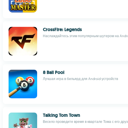
CrossFire: Legends
Наслаждайтесь этим популярным шутером на Andr
8 Ball Pool
Лучшая игра в бильярд для Android-устройств
Talking Tom Town
Весело проведите время в квартале Тома с его дру