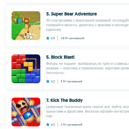
3. Super Bear Adventure
3D-платформер с воксельной графикой: исследуй
собирайте монеты, деритесь с врагами и проходи
одиночку...
4.5
2.8 M
скачиваний
5. Block Blast!
Фигуры не падают: выбираешь из трёх и ставишь 
режима — классика и приключение; короткие уров
бесплатно...
4.2
5 M
скачиваний
7. Kick The Buddy
Цифровая тряпичная кукла терпит всё: бейте, кол
гранатами и фруктами. Весёлая офлайн-антистре
пар...
4.2
2 M
скачиваний