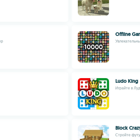
Offline Ga
ер
Увлекательны
Ludo King
Играйте в Лу
Block Craz
Стройте футу