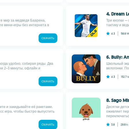
4. Dream L
те мир за медведя Баарена,
Три кнопки — 
те мини-игры без интернета в
тактику и вед
4.3
58.8 
СКАЧАТЬ
6. Bully: A
когда удобно, собирая ряды. Два
Школьный экш
ни 2–3 минуты, офлайн и
велогонки. П
4.3
152.7 
СКАЧАТЬ
8. Sago Mi
ите и закидывайте её ракетами,
Десятки детс
сс игра, чтобы быстро выпустить
оживляет пер
переключатьс
СКАЧАТЬ
3.8
29.8 k