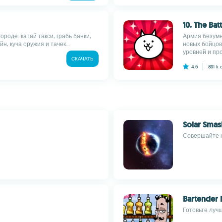
10. The Bat
роде: катай такси, грабь банки,
Армия безумн
, куча оружия и тачек...
новых бойцов
уровней и про
СКАЧАТЬ
4.6
891 k
Solar Smas
Совершайте н
Bartender 
Готовьте луч