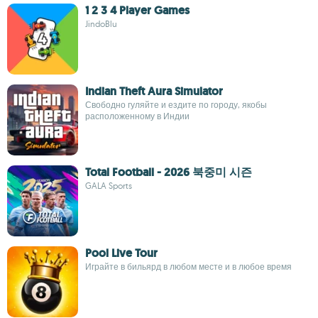
1 2 3 4 Player Games
JindoBlu
Indian Theft Aura Simulator
Свободно гуляйте и ездите по городу, якобы
расположенному в Индии
Total Football - 2026 북중미 시즌
GALA Sports
Pool Live Tour
Играйте в бильярд в любом месте и в любое время