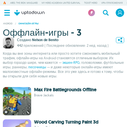
ARES: THE IRON VANGUARD
MY HERO ACADEMIA UNITED SURVIVAL
TICKET HERO
VPN-ПРИЛОЖЕНИЯ
ANDROID
/
ОФФЛАЙН-ИГРЫ
Оффлайн-игры - 3
Создано
Nelson de Benito
442 приложений
( Последнее обновление: 2 нед. назад )
Когда вы вне зоны интернета или просто хотите сэкономить мобильный
трафик, офлайн-игры на Android становятся отличным выбором. Их
выбор гораздо шире, чем кажется —
экшен-RPG
, головоломки, футбольные
игры, раннеры,
песочницы
— и даже некоторые онлайн-игры имеют
малоизвестные офлайн-режимы. Все это уже здесь и готово к тому, чтобы
вы открыли для себя новые игры.
Max Fire Battlegrounds Offline
Brave Jackals
Wood Carving Turning Paint 3d