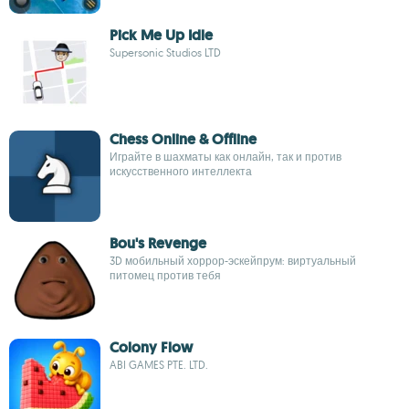
Pick Me Up Idle
Supersonic Studios LTD
Chess Online & Offline
Играйте в шахматы как онлайн, так и против
искусственного интеллекта
Bou's Revenge
3D мобильный хоррор-эскейпрум: виртуальный
питомец против тебя
Colony Flow
ABI GAMES PTE. LTD.