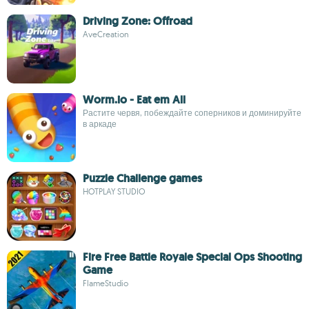
Driving Zone: Offroad
AveCreation
Worm.io - Eat em All
Растите червя, побеждайте соперников и доминируйте
в аркаде
Puzzle Challenge games
HOTPLAY STUDIO
Fire Free Battle Royale Special Ops Shooting
Game
FlameStudio