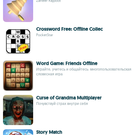
Zaheer Rajpoot
Crossword Free: Offline Collec
PocketStar
Word Game: Friends Offline
Играйте, учитесь и общайтесь: многопользовательская
словесная игра
Curse of Grandma Multiplayer
Почувствуй страх внутри себя
Story Match