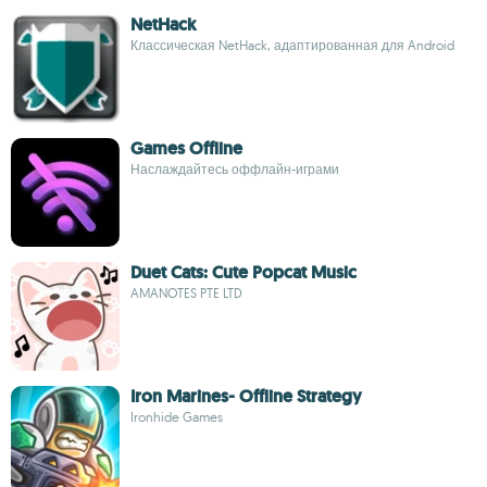
NetHack
Классическая NetHack, адаптированная для Android
Games Offline
Наслаждайтесь оффлайн-играми
Duet Cats: Cute Popcat Music
AMANOTES PTE LTD
Iron Marines- Offline Strategy
Ironhide Games