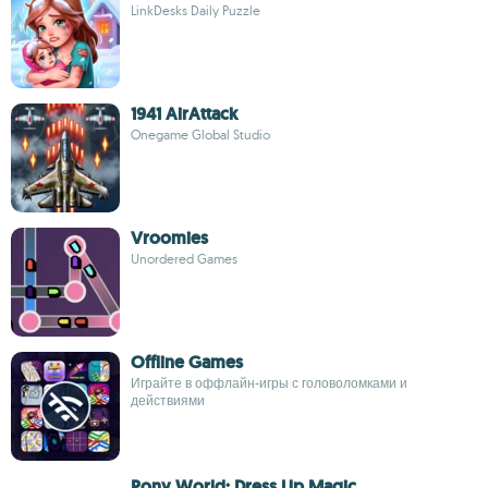
LinkDesks Daily Puzzle
1941 AirAttack
Onegame Global Studio
Vroomies
Unordered Games
Offline Games
Играйте в оффлайн-игры с головоломками и
действиями
Pony World: Dress Up Magic