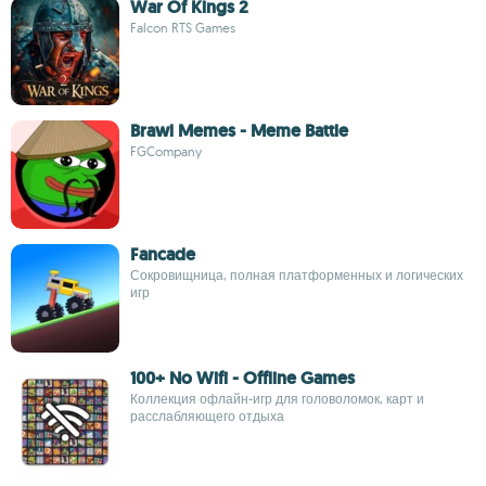
War Of Kings 2
Falcon RTS Games
Brawl Memes - Meme Battle
FGCompany
Fancade
Сокровищница, полная платформенных и логических
игр
100+ No Wifi - Offline Games
Коллекция офлайн-игр для головоломок, карт и
расслабляющего отдыха