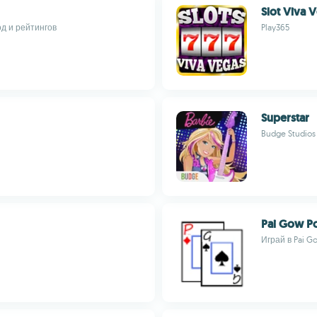
Slot Viva 
од и рейтингов
Play365
Superstar
Budge Studios
Pai Gow Po
Играй в Pai 