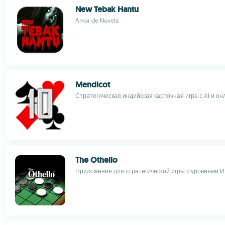
New Tebak Hantu
Amor de Novela
Mendicot
Стратегическая индийская карточная игра с AI и 
The Othello
Приложение для стратегической игры с уровнями 