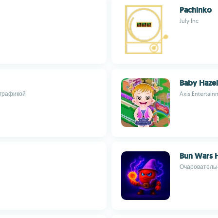
Pachinko
July Inc
Baby Hazel
 графикой
Axis Entertain
Bun Wars 
Очаровательн