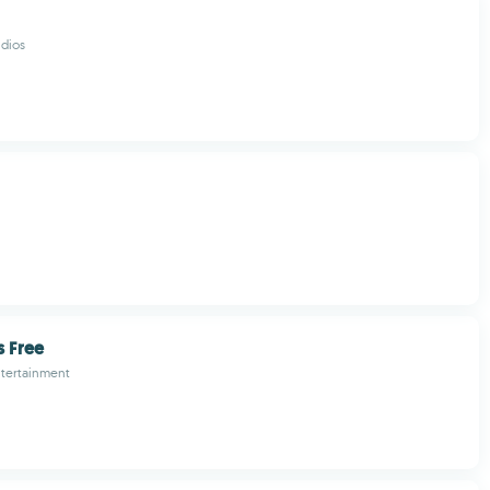
udios
 Free
ntertainment