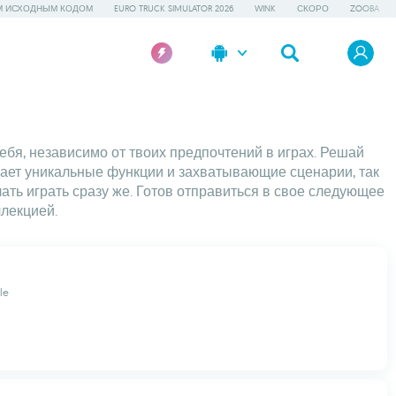
М ИСХОДНЫМ КОДОМ
EURO TRUCK SIMULATOR 2026
WINK
СКОРО
ZOOBA
ебя, независимо от твоих предпочтений в играх. Решай
гает уникальные функции и захватывающие сценарии, так
ать играть сразу же. Готов отправиться в свое следующее
ллекцией.
le