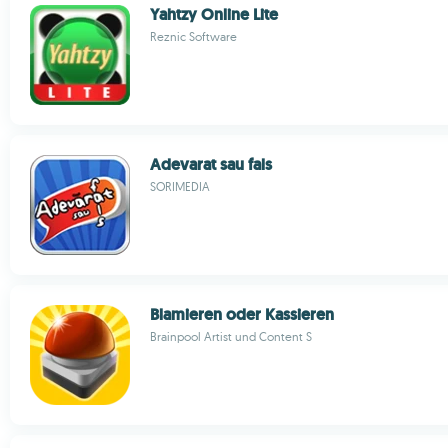
Yahtzy Online Lite
Reznic Software
Adevarat sau fals
SORIMEDIA
Blamieren oder Kassieren
Brainpool Artist und Content S