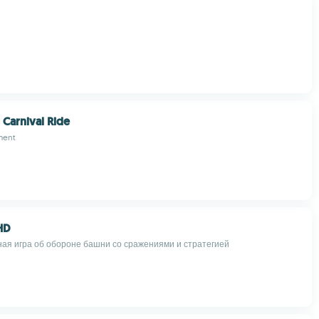
 Carnival Ride
ment
HD
ая игра об обороне башни со сражениями и стратегией