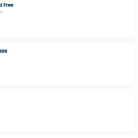
d Free
to
999
s