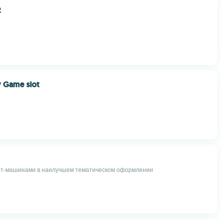
2
 Game slot
от-машинами в наилучшем тематическом оформлении