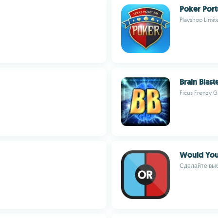
Poker Port
Playshoo Limit
Brain Blast
Ficus Frenzy 
Would You
Сделайте вы