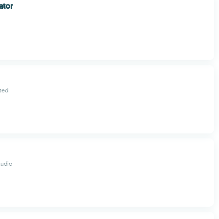
ator
ted
tudio