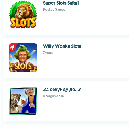
Super Slots Safari
Rocket Games
Willy Wonka Slots
Zynga
За секунду до...?
altergames.ru