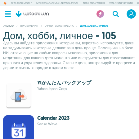
BETA PUBG MOBILE
MY HERO ACADEMIA UNITED SURVIVAL
TOCA BOCA WORLD
VPN-ПРИЛОЖЕНИЯ
G
ANDROID
/
ПРИЛОЖЕНИЯ
/
ЭФФЕКТИВНАЯ РАБОТА
/
ДОМ, ХОББИ, ЛИЧНОЕ
Дом, хобби, личное - 105
Здесь вы найдете приложения, которые вы, вероятно, используете, даже
не задумываясь, и которые делают ваш день проще. Помощники на базе
ИИ, отвечающие на любые вопросы мгновенно, приложения для
медитации для вашего дзен-момента или инструменты для отслеживания
привычек и улучшения здоровья. Ставьте цели, контролируйте прогресс и
держите жизнь в порядке в одном месте.
Y!かんたんバックアップ
Yahoo Japan Corp.
Calendar 2023
Sense Wave