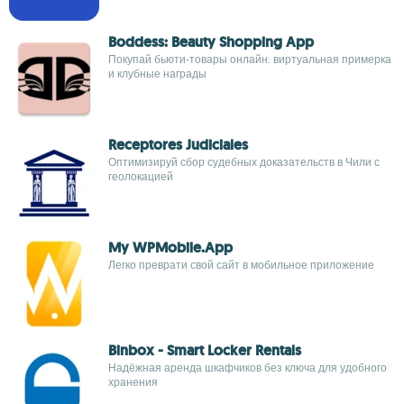
Boddess: Beauty Shopping App
Покупай бьюти‑товары онлайн: виртуальная примерка
и клубные награды
Receptores Judiciales
Оптимизируй сбор судебных доказательств в Чили с
геолокацией
My WPMobile.App
Легко преврати свой сайт в мобильное приложение
Binbox - Smart Locker Rentals
Надёжная аренда шкафчиков без ключа для удобного
хранения