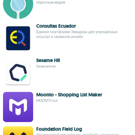
обратным видом
Consultas Ecuador
Единая платформа Эквадора для упрощённых
госуслуг и сервисов онлайн
Sesame HR
Sesametime
Moonto - Shopping List Maker
MOONTO Ltd.
Foundation Field Log
Оптимизируй управление стройкой с трекингом