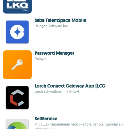
Saba TalentSpace Mobile
Halogen Software Inc.
Password Manager
Dolbyte
Lorch Connect Gateway App (LCG
Lorch Schweißtechnik GmbH
SelfService
Упрощай управление персоналом: отпуск, зарплата и
сбережения