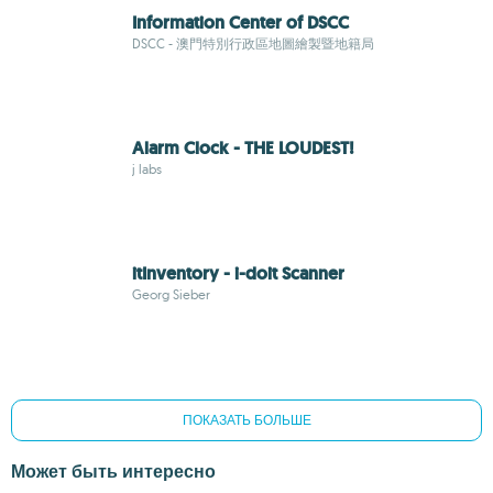
Information Center of DSCC
DSCC - 澳門特別行政區地圖繪製暨地籍局
Alarm Clock - THE LOUDEST!
j labs
itInventory - i-doit Scanner
Georg Sieber
ПОКАЗАТЬ БОЛЬШЕ
Может быть интересно