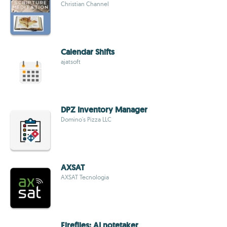
Christian Channel
Calendar Shifts
ajatsoft
DPZ Inventory Manager
Domino's Pizza LLC
AXSAT
AXSAT Tecnologia
Fireflies: AI notetaker