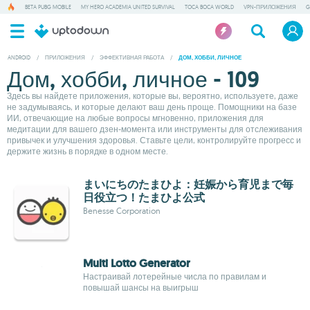
BETA PUBG MOBILE
MY HERO ACADEMIA UNITED SURVIVAL
TOCA BOCA WORLD
VPN-ПРИЛОЖЕНИЯ
G
ANDROID
/
ПРИЛОЖЕНИЯ
/
ЭФФЕКТИВНАЯ РАБОТА
/
ДОМ, ХОББИ, ЛИЧНОЕ
Дом, хобби, личное - 109
Здесь вы найдете приложения, которые вы, вероятно, используете, даже
не задумываясь, и которые делают ваш день проще. Помощники на базе
ИИ, отвечающие на любые вопросы мгновенно, приложения для
медитации для вашего дзен-момента или инструменты для отслеживания
привычек и улучшения здоровья. Ставьте цели, контролируйте прогресс и
держите жизнь в порядке в одном месте.
まいにちのたまひよ：妊娠から育児まで毎
日役立つ！たまひよ公式
Benesse Corporation
Multi Lotto Generator
Настраивай лотерейные числа по правилам и
повышай шансы на выигрыш