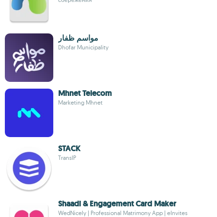
مواسم ظفار
Dhofar Municipality
Mhnet Telecom
Marketing Mhnet
STACK
TransIP
Shaadi & Engagement Card Maker
WedNicely | Professional Matrimony App | eInvites