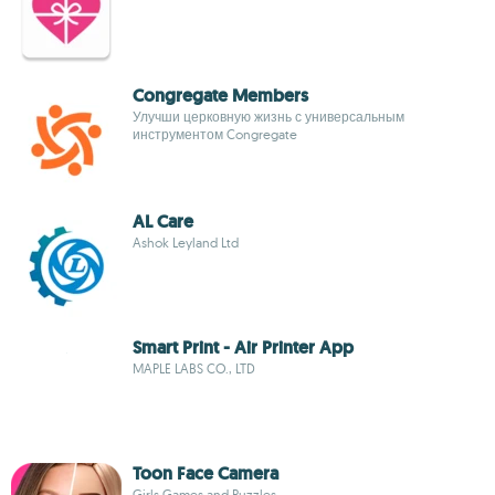
Congregate Members
Улучши церковную жизнь с универсальным
инструментом Congregate
AL Care
Ashok Leyland Ltd
Smart Print - Air Printer App
MAPLE LABS CO., LTD
Toon Face Camera
Girls Games and Puzzles