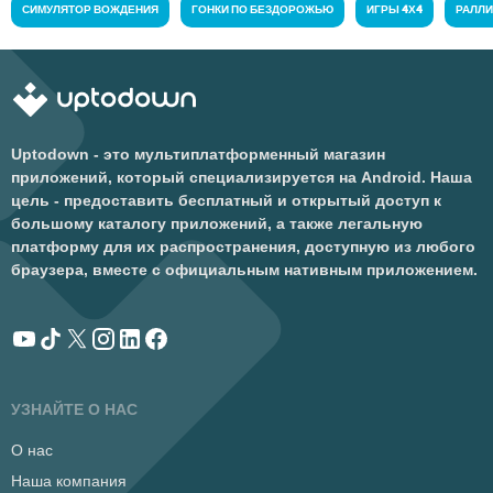
СИМУЛЯТОР ВОЖДЕНИЯ
ГОНКИ ПО БЕЗДОРОЖЬЮ
ИГРЫ 4Х4
РАЛЛ
Uptodown - это мультиплатформенный магазин
приложений, который специализируется на Android. Наша
цель - предоставить бесплатный и открытый доступ к
большому каталогу приложений, а также легальную
платформу для их распространения, доступную из любого
браузера, вместе с официальным нативным приложением.
УЗНАЙТЕ О НАС
О нас
Наша компания