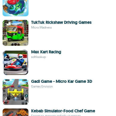
TukTuk Rickshaw Driving Games
Micro Madness
Max Kart Racing
softlookup
Gadi Game - Micro Kar Game 3D
Games Envision
Kebab Simulator-Food Chef Game
Готовьте лучшие кебабы в городе