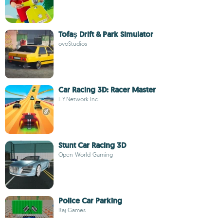
Tofaş Drift & Park Simulator
ovoStudios
Car Racing 3D: Racer Master
L.Y.Network Inc.
Stunt Car Racing 3D
Open-World-Gaming
Police Car Parking
Raj Games