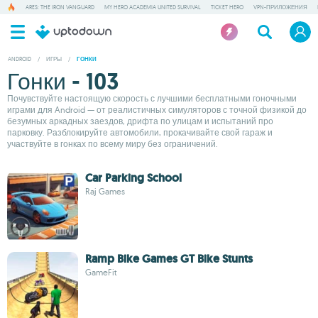
ARES: THE IRON VANGUARD
MY HERO ACADEMIA UNITED SURVIVAL
TICKET HERO
VPN-ПРИЛОЖЕНИЯ
ANDROID
/
ИГРЫ
/
ГОНКИ
Гонки - 103
Почувствуйте настоящую скорость с лучшими бесплатными гоночными
играми для Android — от реалистичных симуляторов с точной физикой до
безумных аркадных заездов, дрифта по улицам и испытаний про
парковку. Разблокируйте автомобили, прокачивайте свой гараж и
участвуйте в гонках по всему миру без ограничений.
Car Parking School
Raj Games
Ramp Bike Games GT Bike Stunts
GameFit