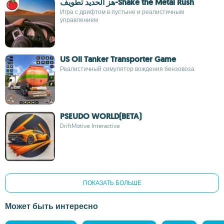
هز الحديد تطويف-Shake the Metal Rush
Игра с дрифтом в пустыне и реалистичным
управлением
US Oil Tanker Transporter Game
Реалистичный симулятор вождения бензовоза
PSEUDO WORLD(BETA)
DriftMotive Interactive
ПОКАЗАТЬ БОЛЬШЕ
Может быть интересно