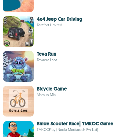
4x4 Jeep Car Driving
Terafort Limited
Teva Run
Tevaera Labs
Bicycle Game
Mamun Mia
Bhide Scooter Race| TMKOC Game
TMKOCPlay (Neela Mediatech Pvt Ltd)