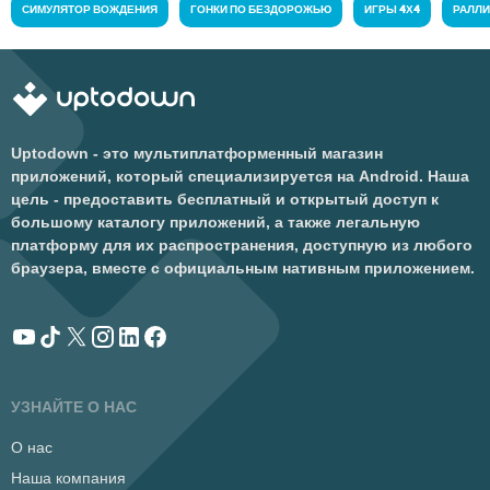
СИМУЛЯТОР ВОЖДЕНИЯ
ГОНКИ ПО БЕЗДОРОЖЬЮ
ИГРЫ 4Х4
РАЛЛ
Uptodown - это мультиплатформенный магазин
приложений, который специализируется на Android. Наша
цель - предоставить бесплатный и открытый доступ к
большому каталогу приложений, а также легальную
платформу для их распространения, доступную из любого
браузера, вместе с официальным нативным приложением.
УЗНАЙТЕ О НАС
О нас
Наша компания