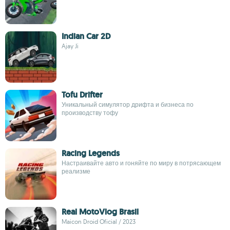
Indian Car 2D
Ajay Ji
Tofu Drifter
Уникальный симулятор дрифта и бизнеса по
производству тофу
Racing Legends
Настраивайте авто и гоняйте по миру в потрясающем
реализме
Real MotoVlog Brasil
Maicon Droid Oficial / 2023