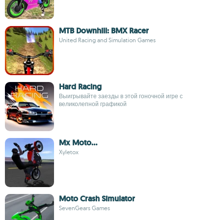
MTB Downhill: BMX Racer
United Racing and Simulation Games
Hard Racing
Выигрывайте заезды в этой гоночной игре с
великолепной графикой
Mx Moto...
Xyletox
Moto Crash Simulator
SevenGears Games