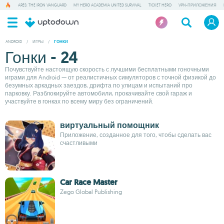
ARES: THE IRON VANGUARD
MY HERO ACADEMIA UNITED SURVIVAL
TICKET HERO
VPN-ПРИЛОЖЕНИЯ
ANDROID
/
ИГРЫ
/
ГОНКИ
Гонки - 24
Почувствуйте настоящую скорость с лучшими бесплатными гоночными
играми для Android — от реалистичных симуляторов с точной физикой до
безумных аркадных заездов, дрифта по улицам и испытаний про
парковку. Разблокируйте автомобили, прокачивайте свой гараж и
участвуйте в гонках по всему миру без ограничений.
виртуальный помощник
Приложение, созданное для того, чтобы сделать вас
счастливыми
Car Race Master
Zego Global Publishing