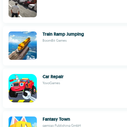
Train Ramp Jumping
BoomBit Games
Car Repair
YovoGames
Fantasy Town
gamigo Publishing GmbH