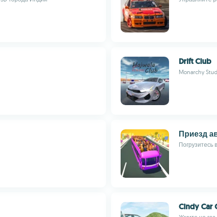
Drift Club
Monarchy Stud
Приезд а
Погрузитесь 
Cindy Car 