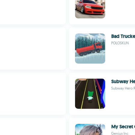
Bad Trucke
POLOSKUN
Subway He
Subway Hero R
My Secret
Genius Inc