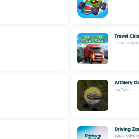
Travel Chi
Sunshine Tech
Artillery 
Ilya Yashin
Driving Zo
Тюнингуйте с