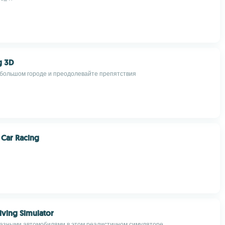
g 3D
 большом городе и преодолевайте препятствия
 Car Racing
riving Simulator
азными автомобилями в этом реалистичном симуляторе