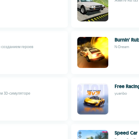
Жмите на газ
Burnin' Ru
м созданием героев
N-Dream
Free Racin
ом 3D-симуляторе
yuanbo
Speed Car 