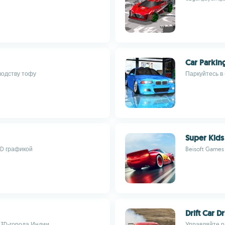
Car Parkin
водству тофу
Паркуйтесь в
Super Kids
HD графикой
Beisoft Games
Drift Car D
в 3D-города Индии
Управляйте р