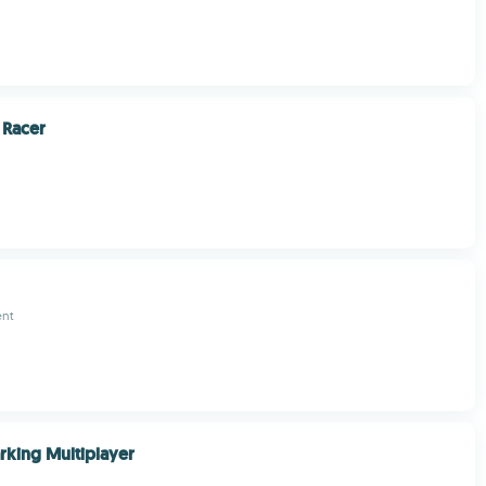
 Racer
ent
arking Multiplayer