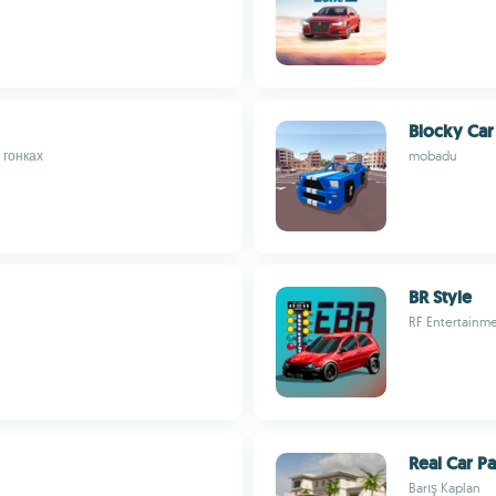
Blocky Car
 гонках
mobadu
BR Style
RF Entertainm
Real Car P
Barış Kaplan