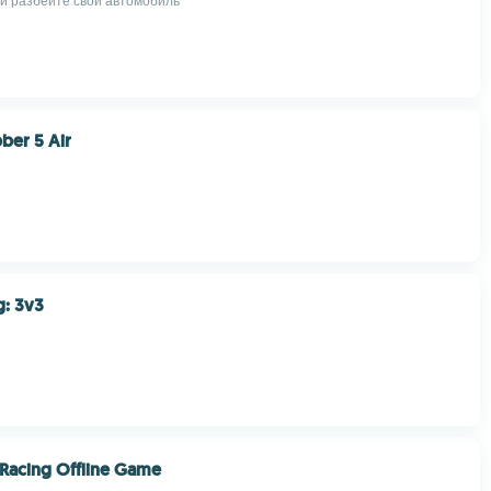
 и разбейте свой автомобиль
bber 5 Air
g: 3v3
Racing Offline Game