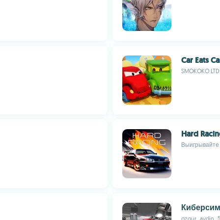
Car Eats Ca
SMOKOKO LTD
Hard Raci
Выигрывайте 
Киберсим
ozgur_aydin_