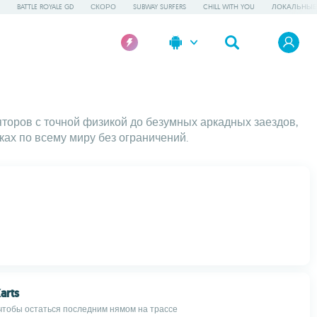
BATTLE ROYALE GD
СКОРО
SUBWAY SURFERS
CHILL WITH YOU
ЛОКАЛЬНЫЕ
торов с точной физикой до безумных аркадных заездов,
ках по всему миру без ограничений.
arts
чтобы остаться последним нямом на трассе