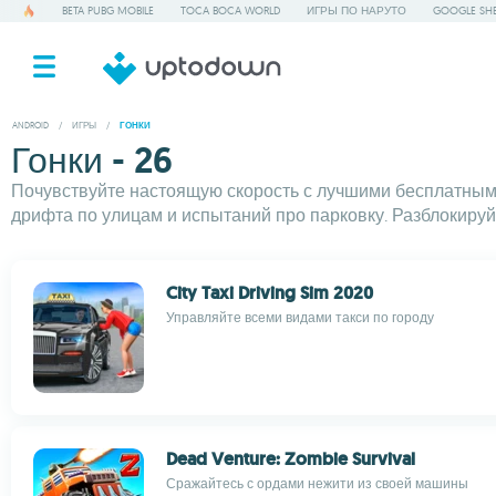
BETA PUBG MOBILE
TOCA BOCA WORLD
ИГРЫ ПО НАРУТО
GOOGLE SHE
ANDROID
/
ИГРЫ
/
ГОНКИ
Гонки - 26
Почувствуйте настоящую скорость с лучшими бесплатными
дрифта по улицам и испытаний про парковку. Разблокируйт
City Taxi Driving Sim 2020
Управляйте всеми видами такси по городу
Dead Venture: Zombie Survival
Сражайтесь с ордами нежити из своей машины