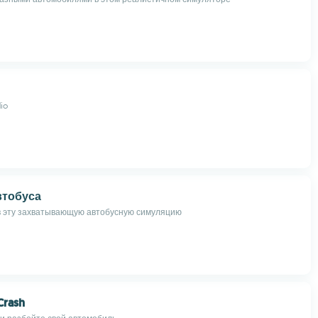
io
втобуса
в эту захватывающую автобусную симуляцию
Crash