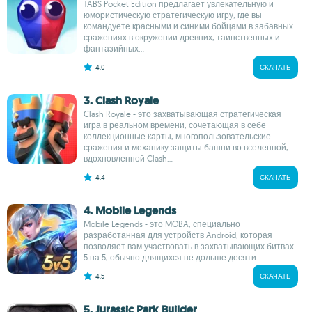
TABS Pocket Edition предлагает увлекательную и
юмористическую стратегическую игру, где вы
командуете красными и синими бойцами в забавных
сражениях в окружении древних, таинственных и
фантазийных...
4.0
СКАЧАТЬ
3. Clash Royale
Clash Royale - это захватывающая стратегическая
игра в реальном времени, сочетающая в себе
коллекционные карты, многопользовательские
сражения и механику защиты башни во вселенной,
вдохновленной Clash...
4.4
СКАЧАТЬ
4. Mobile Legends
Mobile Legends - это MOBA, специально
разработанная для устройств Android, которая
позволяет вам участвовать в захватывающих битвах
5 на 5, обычно длящихся не дольше десяти...
4.5
СКАЧАТЬ
5. Jurassic Park Builder