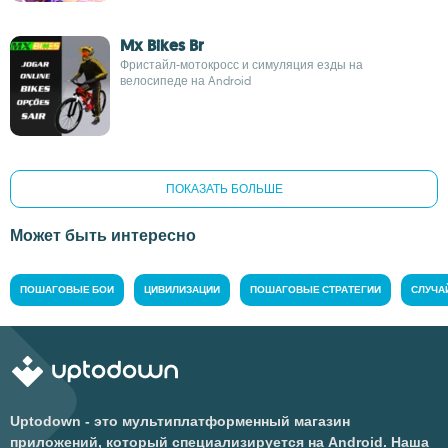
Mx Bikes Br
Фристайл-мотокросс и симуляция езды на
велосипеде на Android
ПОКАЗАТЬ БОЛЬШЕ
Может быть интересно
ПОШАГОВЫЕ БОИ
ЦИВИЛИЗАЦИИ
ПОШАГОВЫЕ СТРАТЕГИИ
СЛУЧА
Uptodown - это мультиплатформенный магазин
приложений, который специализируется на Android. Наша