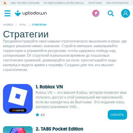
ARES: THE IRON VANGUARD
MY HERO ACADEMIA UNITED SURVIVAL
TICKET HERO
VPN-ПРИЛОЖЕНИЯ
ANDROID
/
ИГРЫ
/
СТРАТЕГИИ
Стратегии
Продемонстрируйте свои навыки стратегического мышления в играх, где
каждое решение имеет значение. Стройте империи, завоевывайте
территории и управляйте ресурсами, чтобы одержать победу над
соперниками. От стратегий в реальном времени до пошаговых
тактических сражений: доминируйте на поле, просчитывайте ходы
наперед и ведите армии к триумфу. Создано для тех, кто мыслит
стратегически.
1. Roblox VN
Roblox VN — это версия Roblox, которая позволит вам
получить доступ к этой уникальной метавселенной,
если вы находитесь во Вьетнаме. Это издание игры,
распространяемое VNG...
4.2
СКАЧАТЬ
2. TABS Pocket Edition