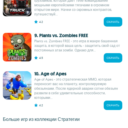
грузовиков, которая даёт тебе командование
мощными европейскими тягачами в огромном
открытом мире. Начни со скромных контрактов,
путешествуй...
4.2
СКАЧАТЬ
9. Plants vs. Zombies FREE
Plants vs. Zombies FREE - это игра в жанре башенная
защита, в которой ваша цель - защитить свой сад от
постоянных атак зомби. Однако для...
4.5
СКАЧАТЬ
10. Age of Apes
Age of Apes - это стратегическая ММО, которая
переносит вас на планету, контролируемую
обезьянами. После ядерной аварии сотни обезьян
развили в себе удивительные способности,
которыми...
4.2
СКАЧАТЬ
Больше игр из коллекции Стратегии