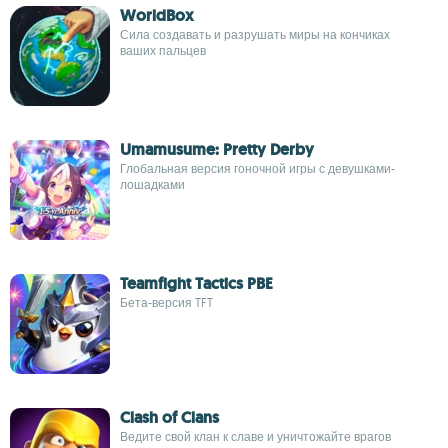
WorldBox
Сила создавать и разрушать миры на кончиках
ваших пальцев
Umamusume: Pretty Derby
Глобальная версия гоночной игры с девушками-
лошадками
Teamfight Tactics PBE
Бета-версия TFT
Clash of Clans
Ведите свой клан к славе и уничтожайте врагов