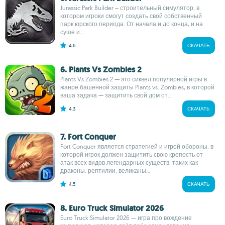
Jurassic Park Builder – строительный симулятор, в
котором игроки смогут создать свой собственный
парк юрского периода. От начала и до конца, и на
суше и...
4.6
СКАЧАТЬ
6. Plants Vs Zombies 2
Plants Vs Zombies 2 — это сиквел популярной игры в
жанре башенной защиты Plants vs. Zombies, в которой
ваша задача — защитить свой дом от...
4.3
СКАЧАТЬ
7. Fort Conquer
Fort Conquer является стратегией и игрой обороны, в
которой игрок должен защитить свою крепость от
атак всех видов легендарных существ, таких как
драконы, рептилии, великаны...
4.5
СКАЧАТЬ
8. Euro Truck Simulator 2026
Euro Truck Simulator 2026 — игра про вождение