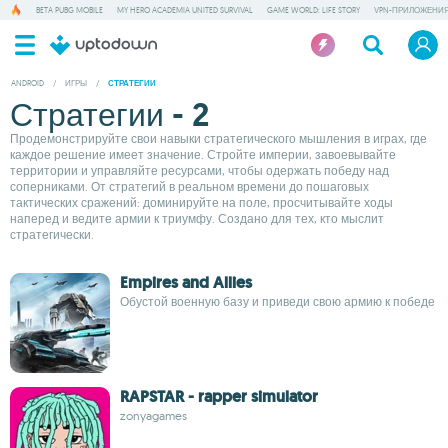
BETA PUBG MOBILE
MY HERO ACADEMIA UNITED SURVIVAL
GAME WORLD: LIFE STORY
VPN-ПРИЛОЖЕНИ
ANDROID
/
ИГРЫ
/
СТРАТЕГИИ
Стратегии - 2
Продемонстрируйте свои навыки стратегического мышления в играх, где
каждое решение имеет значение. Стройте империи, завоевывайте
территории и управляйте ресурсами, чтобы одержать победу над
соперниками. От стратегий в реальном времени до пошаговых
тактических сражений: доминируйте на поле, просчитывайте ходы
наперед и ведите армии к триумфу. Создано для тех, кто мыслит
стратегически.
Empires and Allies
Обустой военную базу и приведи свою армию к победе
RAPSTAR - rapper simulator
zonyagames