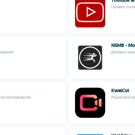
Youtube a
Прямая ссылк
NSMB - Mot
зведения
Добавьте кин
KwaiCut
ь воспроизведения
Редактируй в