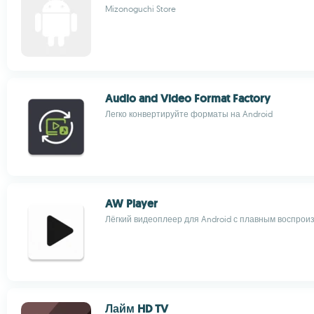
Mizonoguchi Store
Audio and Video Format Factory
Легко конвертируйте форматы на Android
AW Player
Лёгкий видеоплеер для Android с плавным воспрои
Лайм HD TV