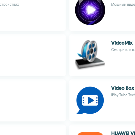
устройствах
Мощный видео
VideoMix
Смотрите в в
Video Box
IPlay Tube Tec
HUAWEI V