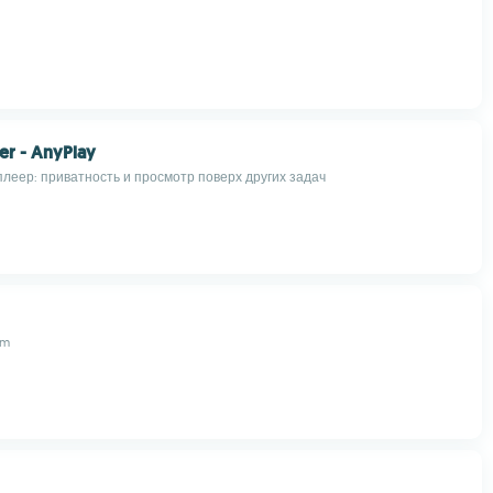
er - AnyPlay
леер: приватность и просмотр поверх других задач
am