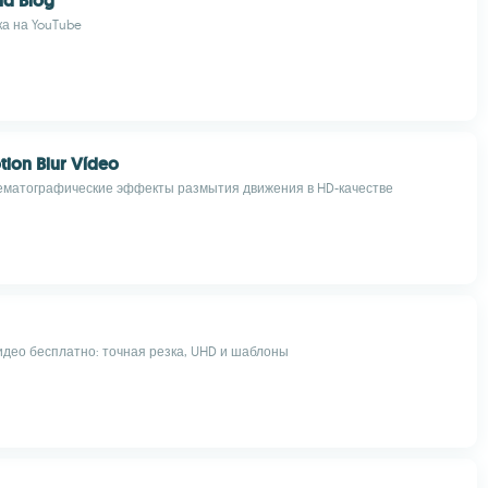
nd Blog
а на YouTube
ion Blur Vídeo
ематографические эффекты размытия движения в HD-качестве
идео бесплатно: точная резка, UHD и шаблоны