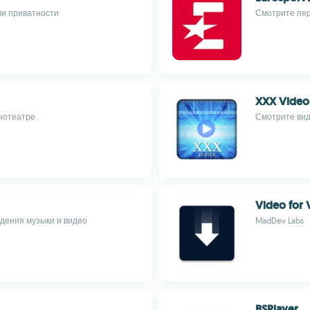
ми приватности
Смотрите пер
XXX Video 
инотеатре
Смотрите вид
Video for 
едения музыки и видео
MadDev Labs
BSPlayer