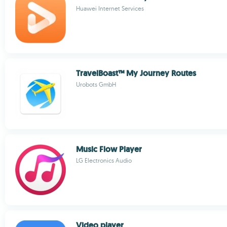
Huawei Internet Services
TravelBoast™ My Journey Routes
Urobots GmbH
Music Flow Player
LG Electronics Audio
Video player