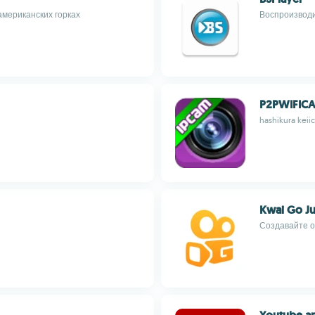
мериканских горках
Воспроизвод
P2PWIFIC
hashikura keiic
Kwai Go Ju
Создавайте о