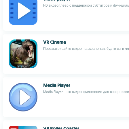
HD видеоплеер с поддержкой субтитров и функция
VR Cinema
Просматривайте видео на экране так, будто вы в к
Media Player
Media Player - это видеоприложение для воспроизв
VR Roller Coaster