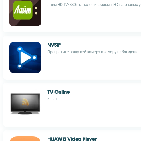
Лайм HD TV: 330+ каналов и фильмы HD на разных 
NVSIP
Превратите вашу веб-камеру в камеру наблюдения
TV Online
AlexD
HUAWEI Video Player