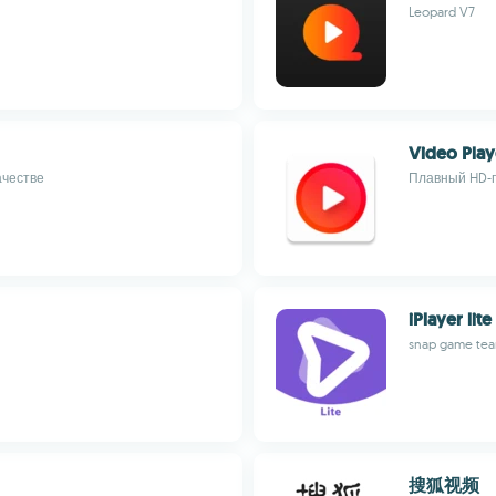
Leopard V7
Video Play
ачестве
Плавный HD-п
iPlayer lite
snap game te
搜狐视频