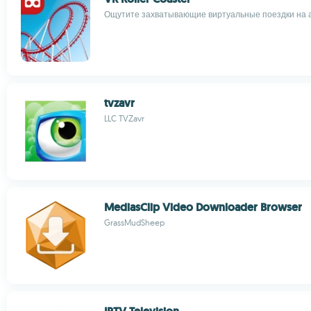
Ощутите захватывающие виртуальные поездки на а
tvzavr
LLC TVZavr
MediasClip Video Downloader Browser
GrassMudSheep