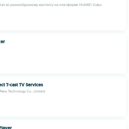
туп ко разнообразному контенту на платформе HUAWEI Video
er
t T-cast TV Services
New Technology Co., Limited
Player