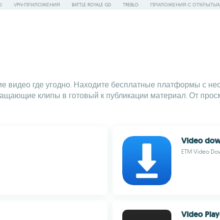
O
VPN-ПРИЛОЖЕНИЯ
BATTLE ROYALE GD
TREBLO
ПРИЛОЖЕНИЯ С ОТКРЫТЫ
ие видео где угодно. Находите бесплатные платформы с н
ращающие клипы в готовый к публикации материал. От про
Video dow
ETM Video Do
Video Play