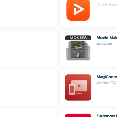
Получите дос
Movie Mak
atarok.com
MagiConnec
Shenzhen TCL 
Eurosport 