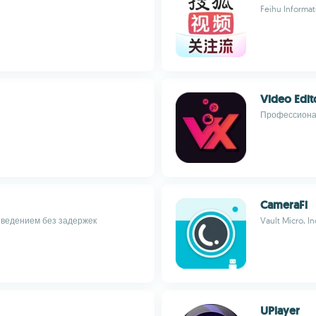
Feihu Informati
Video Edit
Профессионал
CameraFi
зведением без задержек
Vault Micro, In
UPlayer