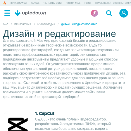
BRAVE BROWSER
CLAUDE
ЧАТ-БОТЫ С ИИ
PROTON MAIL
HERDR
ПРИЛОЖЕНИЯ С ОТКРЫТЫМ 
MAC
/
ПРИЛОЖЕНИЯ
/
МУЛЬТИМЕДИА
/
ДИЗАЙН И РЕДАКТИРОВАНИЕ
Дизайн и редактирование
Для пользователей Mac мир приложений Дизайн и редактирование
открывает безграничные творческие возможности. Будь то
редактирование фотографий, создание впечатляющих визуалов или
подготовка профессиональных презентаций, эти специально
подобранные инструменты предлагают удобные и мощные способы
воплощения ваших идей. От усовершенствованного программного
обеспечения для сложной ретуши до приложений, позволяющих
раскрыть свою внутреннюю креативность через графический дизайн, эта
подборка предоставит всё необходимое для повышения уровня вашего
творчества. Скачивайте любимые приложения с Uptodown и превратите
ваш Mac в центр дизайнерских и редактирующих решений. Исследуйте
возможности и оцените, насколько далеко может зайти ваша
креативность с этой потрясающей подборкой.
1. CapCut
CapCut - это очень полный видеоредактор,
разработанный создателями TikTok, который
позволит вам бесплатно создавать видео с