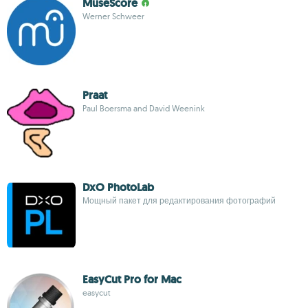
MuseScore
Werner Schweer
Praat
Paul Boersma and David Weenink
DxO PhotoLab
Мощный пакет для редактирования фотографий
EasyCut Pro for Mac
easycut