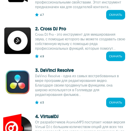
профессиональными свойствами. Этот инструмент
предназначен как для создателей контента...
4.7
СКАЧАТЬ
2. Cross DJ Pro
Cross DJ Pro - это инструмент для микширования
звука, с помощью которого вы можете создавать свою
собственную музыку с помощью ряда
профессиональных функций, которые помогут...
4.9
СКАЧАТЬ
3. DaVinci Resolve
DaVinci Resolve - одна из самых востребованных в
мире программ для редактирования видео.
Благодаря своим продвинутым функциям, она
широко используется в Голливуде для
редактирования фильмов...
4.5
СКАЧАТЬ
4. VirtualDJ
От разработчиков AtomixMP3 поступает новая версия
Virtual DJ с большим количеством опций для всех тех