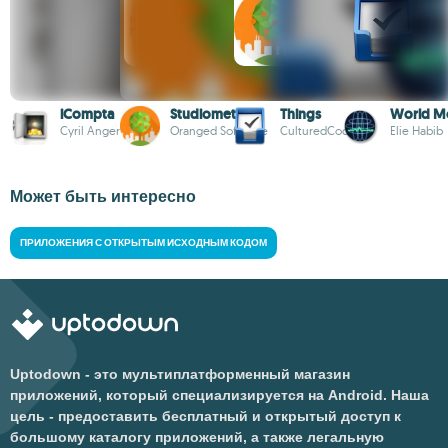
iCompta
Studiometry
Things
World M
Cyril Anger
Oranged Software
CulturedCode
Elie Habib
Может быть интересно
ПРИЛОЖЕНИЯ С ОТКРЫТЫМ ИСХОДНЫМ КОДОМ
Uptodown - это мультиплатформенный магазин
приложений, который специализируется на Android. Наша
цель - предоставить бесплатный и открытый доступ к
большому каталогу приложений, а также легальную