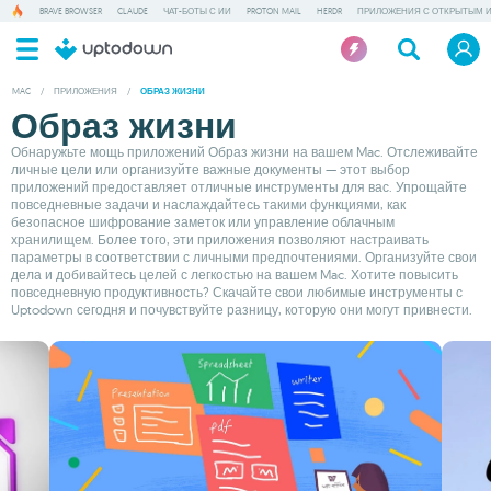
BRAVE BROWSER
CLAUDE
ЧАТ-БОТЫ С ИИ
PROTON MAIL
HERDR
ПРИЛОЖЕНИЯ С ОТКРЫТЫМ 
MAC
/
ПРИЛОЖЕНИЯ
/
ОБРАЗ ЖИЗНИ
Образ жизни
Обнаружьте мощь приложений Образ жизни на вашем Mac. Отслеживайте
личные цели или организуйте важные документы — этот выбор
приложений предоставляет отличные инструменты для вас. Упрощайте
повседневные задачи и наслаждайтесь такими функциями, как
безопасное шифрование заметок или управление облачным
хранилищем. Более того, эти приложения позволяют настраивать
параметры в соответствии с личными предпочтениями. Организуйте свои
дела и добивайтесь целей с легкостью на вашем Mac. Хотите повысить
повседневную продуктивность? Скачайте свои любимые инструменты с
Uptodown сегодня и почувствуйте разницу, которую они могут привнести.