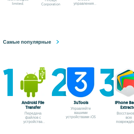
limited.
управления
Corporation
задачами и
проектами
Самые популярные
Android File
3uTools
iPhone Ba
Transfer
Extract
Управляйте
вашими
Передача
Восстано
устройствами iOS
файлов с
всю
устройства
повреждё
Android на Mac
информаци
своём iP