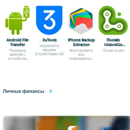
Android File
3uTools
iPhone Backup
iToolab
Transfer
Extractor
UnlockGo
Управляйте
(Android)
вашими
Передача
Восстановите
iToolab Studio
устройствами iOS
файлов с
всю
устройства
повреждённую
Android на Mac
информацию на
своём iPhone
Личные финансы