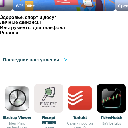
WPS Office
Open
Здоровье, спорт и досуг
Личные финансы
Инструменты для телефона
Personal
Последние поступления
iBackup Viewer
Fincept
Todoist
TickerNotch
Terminal
Ideal Mind
Самый простой
BitVibe Labs
technologies
способ
Fincept