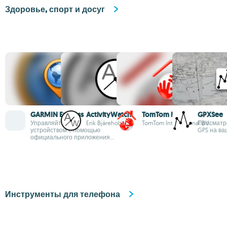
Здоровье, спорт и досуг
GARMIN Express
ActivityWatch
TomTom Home
GPXSee
Управляйте GPS-
Erik Bjäreholt
TomTom International BV.
Просматр
устройством с помощью
GPS на в
официального приложения
от Garmin
Инструменты для телефона