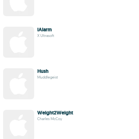
iAlarm
X Ultrasoft
Hush
Muddlegeist
Weight2Weight
Charles McCoy