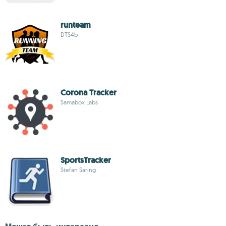
runteam
DTS4b
Corona Tracker
Samabox Labs
SportsTracker
Stefan Saring