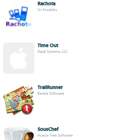
Rachota
Jiri Kovalsky
Time Out
Dejal Systems, LLC
TrailRunner
Berbie Software
SousChef
Acacia Tree Software