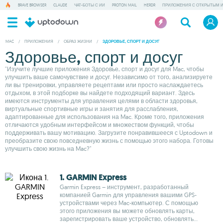
BRAVE BROWSER
CLAUDE
ЧАТ-БОТЫ С ИИ
PROTON MAIL
HERDR
ПРИЛОЖЕНИЯ С ОТКРЫТЫМ 
MAC
/
ПРИЛОЖЕНИЯ
/
ОБРАЗ ЖИЗНИ
/
ЗДОРОВЬЕ, СПОРТ И ДОСУГ
Здоровье, спорт и досуг
"Изучите лучшие приложения Здоровье, спорт и досуг для Mac, чтобы
улучшить ваше самочувствие и досуг. Независимо от того, анализируете
ли вы тренировки, управляете рецептами или просто наслаждаетесь
отдыхом, в этой подборке вы найдете подходящий вариант. Здесь
имеются инструменты для управления целями в области здоровья,
виртуальные спортивные игры и занятия для расслабления,
адаптированные для использования на Mac. Кроме того, приложения
отличаются удобным интерфейсом и множеством функций, чтобы
поддерживать вашу мотивацию. Загрузите понравившееся с Uptodown и
преобразите свою повседневную жизнь с помощью этого набора. Готовы
улучшить свою жизнь на Mac?"
1. GARMIN Express
Garmin Express – инструмент, разработанный
компанией Garmin для управления вашими GPS-
устройствами через Mac-компьютер. С помощью
этого приложения вы можете обновлять карты,
зарегистрировать ваше устройство, обновлять...