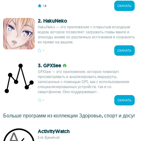
1.8
СКАЧАТЬ
2. HakuNeko
HakuNeko — это приложение с открытым исходным
кодом, которое позволяет загружать главы манги и
эпизоды аниме из различных источников и сохранять
их прямо на вашем...
-
СКАЧАТЬ
3. GPXSee
GPXSee — это приложение, которое помогает
просматривать и анализировать маршруты,
записанные с помощью GPS, как с использованием
специализированных устройств, так и со
смартфоном. Оно поддерживает...
-
СКАЧАТЬ
Больше программ из коллекции Здоровье, спорт и досуг
ActivityWatch
Erik Bjäreholt