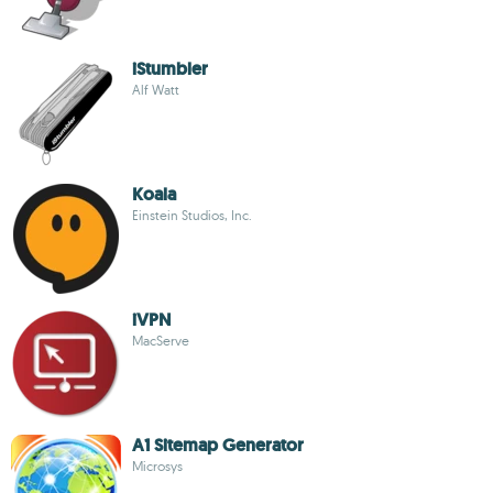
iStumbler
Alf Watt
Koala
Einstein Studios, Inc.
iVPN
MacServe
A1 Sitemap Generator
Microsys