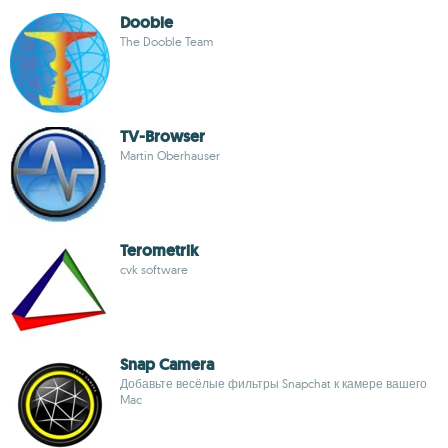
Dooble
The Dooble Team
TV-Browser
Martin Oberhauser
Terometrik
cvk software
Snap Camera
Добавьте весёлые фильтры Snapchat к камере вашего
Mac