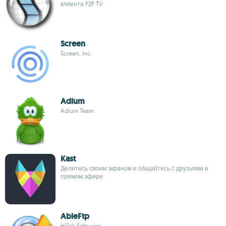
клиента P2P TV
Screen
Screen, Inc.
Adium
Adium Team
Kast
Делитесь своим экраном и общайтесь с друзьями в
прямом эфире
AbleFtp
HiTek Software