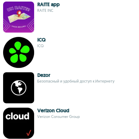
RAITE app
RAITE INC
ICQ
ICQ
Dezor
Безопасный и удобный доступ к Интернету
Verizon Cloud
Verizon Consumer Group