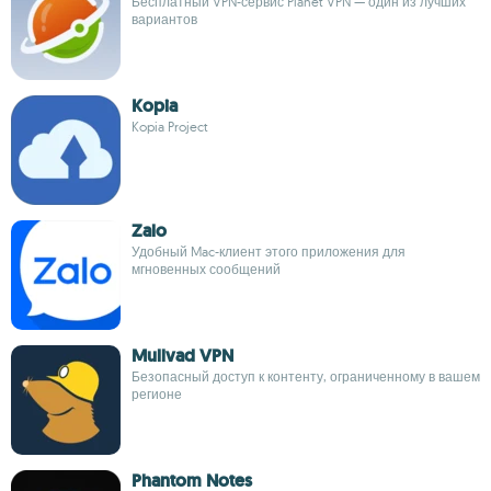
Бесплатный VPN-сервис Planet VPN — один из лучших
вариантов
Kopia
Kopia Project
Zalo
Удобный Mac-клиент этого приложения для
мгновенных сообщений
Mullvad VPN
Безопасный доступ к контенту, ограниченному в вашем
регионе
Phantom Notes