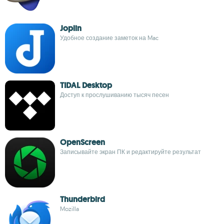
Joplin
Удобное создание заметок на Mac
TIDAL Desktop
Доступ к прослушиванию тысяч песен
OpenScreen
Записывайте экран ПК и редактируйте результат
Thunderbird
Mozilla