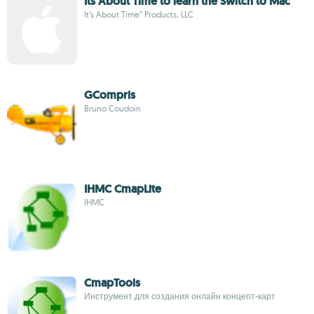
Its About Time to learn the Switch to Mac
It’s About Time” Products, LLC
GCompris
Bruno Coudoin
IHMC CmapLite
IHMC
CmapTools
Инструмент для создания онлайн концепт-карт