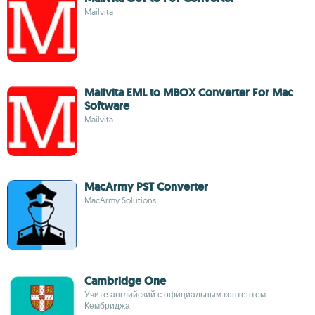
Mailvita
Mailvita EML to MBOX Converter For Mac
Software
Mailvita
MacArmy PST Converter
MacArmy Solutions
Cambridge One
Учите английский с официальным контентом
Кембриджа