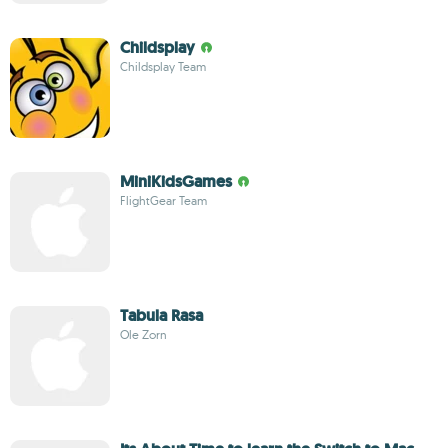
Childsplay
Childsplay Team
MiniKidsGames
FlightGear Team
Tabula Rasa
Ole Zorn