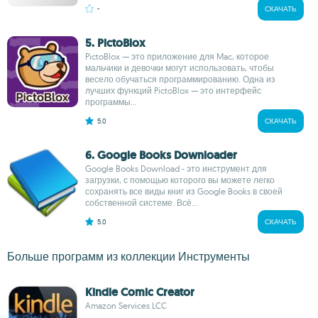
-
СКАЧАТЬ
5. PictoBlox
PictoBlox — это приложение для Mac, которое
мальчики и девочки могут использовать, чтобы
весело обучаться программированию. Одна из
лучших функций PictoBlox — это интерфейс
программы...
5.0
СКАЧАТЬ
6. Google Books Downloader
Google Books Download - это инструмент для
загрузки, с помощью которого вы можете легко
сохранять все виды книг из Google Books в своей
собственной системе. Всё...
5.0
СКАЧАТЬ
Больше программ из коллекции Инструменты
Kindle Comic Creator
Amazon Services LCC