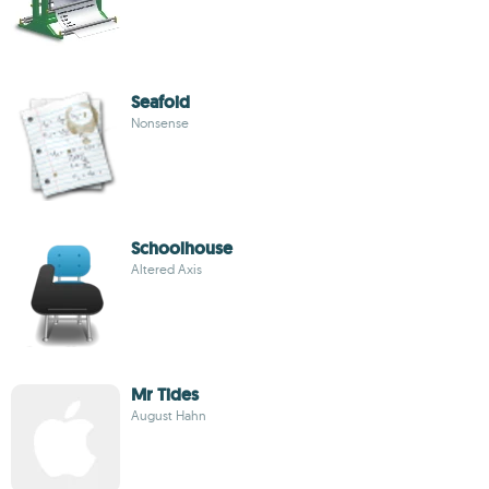
Seafoid
Nonsense
Schoolhouse
Altered Axis
Mr Tides
August Hahn