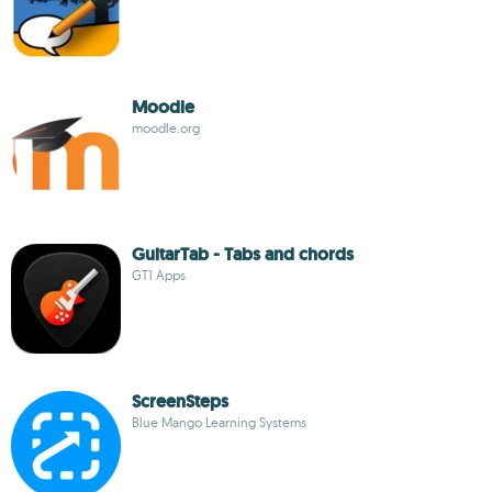
Moodle
moodle.org
GuitarTab - Tabs and chords
GT1 Apps
ScreenSteps
Blue Mango Learning Systems