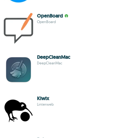
OpenBoard
OpenBoard
DeepCleanMac
DeepCleanMac
Kiwix
Linterweb