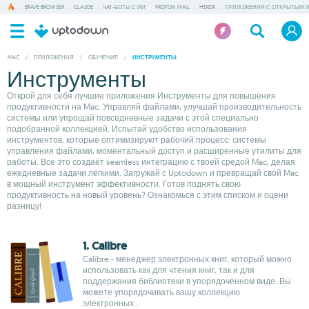
BRAVE BROWSER
CLAUDE
ЧАТ-БОТЫ С ИИ
PROTON MAIL
HERDR
ПРИЛОЖЕНИЯ С ОТКРЫТЫМ 
MAC
/
ПРИЛОЖЕНИЯ
/
ОБУЧЕНИЕ
/
ИНСТРУМЕНТЫ
Инструменты
Открой для себя лучшие приложения Инструменты для повышения
продуктивности на Mac. Управляй файлами, улучшай производительность
системы или упрощай повседневные задачи с этой специально
подобранной коллекцией. Испытай удобство использования
инструментов, которые оптимизируют рабочий процесс: системы
управления файлами, моментальный доступ и расширенные утилиты для
работы. Все это создаёт seamless интеграцию с твоей средой Mac, делая
ежедневные задачи лёгкими. Загружай с Uptodown и превращай свой Mac
в мощный инструмент эффективности. Готов поднять свою
продуктивность на новый уровень? Ознакомься с этим списком и оцени
разницу!
1. Calibre
Calibre - менеджер электронных книг, который можно
использовать как для чтения книг, так и для
поддержания библиотеки в упорядоченном виде. Вы
можете упорядочивать вашу коллекцию
электронных...