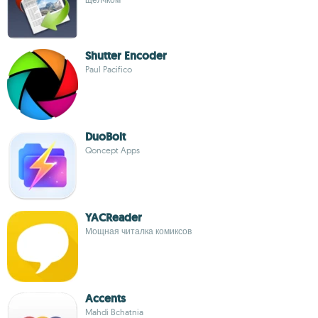
Shutter Encoder
Paul Pacifico
DuoBolt
Qoncept Apps
YACReader
Мощная читалка комиксов
Accents
Mahdi Bchatnia