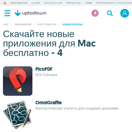
BRAVE BROWSER
CLAUDE
ЧАТ-БОТЫ С ИИ
PROTON MAIL
HERDR
ПРИЛОЖЕНИЯ С ОТКРЫТЫМ 
MAC
/
ПРИЛОЖЕНИЯ
/
ИНСТРУМЕНТЫ
/
НОВЫЕ РЕЛИЗЫ
Скачайте новые
приложения для Mac
бесплатно - 4
PicoPDF
NCH Software
OmniGraffle
Фантастическая утилита для создания диаграмм