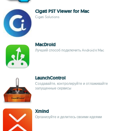
Cigati PST Viewer for Mac
Cigati Solutions
MacDroid
Лучший способ подключить Android к Mac
LaunchControl
Создавайте, контролируйте и отлаживайте
запущенные сервисы
Xmind
Организуйте и делитесь своими идеями