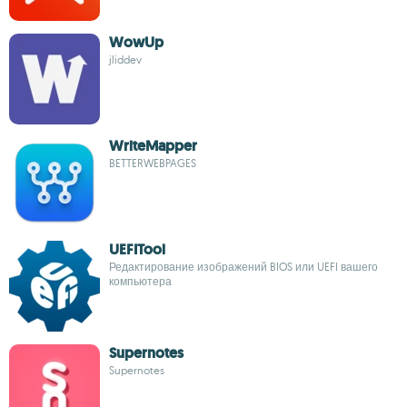
WowUp
jliddev
WriteMapper
BETTERWEBPAGES
UEFITool
Редактирование изображений BIOS или UEFI вашего
компьютера
Supernotes
Supernotes