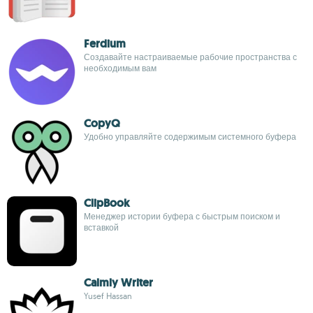
Ferdium
Создавайте настраиваемые рабочие пространства с
необходимым вам
CopyQ
Удобно управляйте содержимым системного буфера
ClipBook
Менеджер истории буфера с быстрым поиском и
вставкой
Calmly Writer
Yusef Hassan