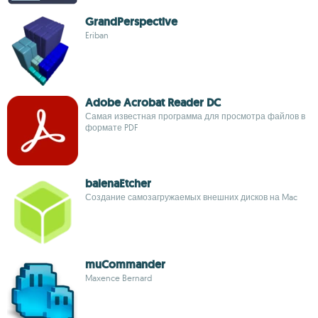
GrandPerspective
Eriban
Adobe Acrobat Reader DC
Самая известная программа для просмотра файлов в
формате PDF
balenaEtcher
Создание самозагружаемых внешних дисков на Mac
muCommander
Maxence Bernard