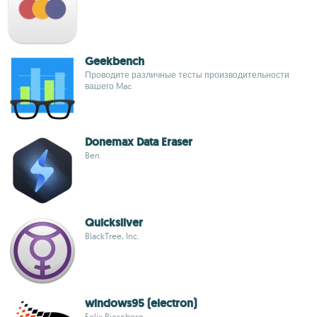
Geekbench
Проводите различные тесты производительности
вашего Mac
Donemax Data Eraser
Ben
Quicksilver
BlackTree, Inc.
windows95 (electron)
Felix Rieseberg