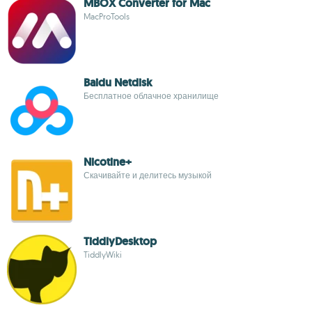
MBOX Converter for Mac
MacProTools
Baidu Netdisk
Бесплатное облачное хранилище
Nicotine+
Скачивайте и делитесь музыкой
TiddlyDesktop
TiddlyWiki