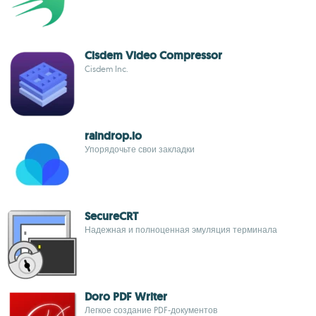
Cisdem Video Compressor
Cisdem Inc.
raindrop.io
Упорядочьте свои закладки
SecureCRT
Надежная и полноценная эмуляция терминала
Doro PDF Writer
Легкое создание PDF-документов