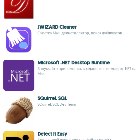
JWIZARD Cleaner
Очистка Mac, деинсталлятор, поиск дубликатов
Microsoft .NET Desktop Runtime
Запускайте приложения, созданные с помощью .NET на
Mac
SQuirreL SQL
SQuirreL SQL Dev Team
Detect It Easy
Анализируй исполняемые файлы на Mac