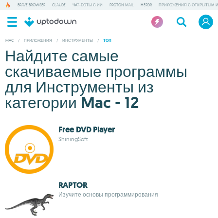
BRAVE BROWSER
CLAUDE
ЧАТ-БОТЫ С ИИ
PROTON MAIL
HERDR
ПРИЛОЖЕНИЯ С ОТКРЫТЫМ 
MAC
/
ПРИЛОЖЕНИЯ
/
ИНСТРУМЕНТЫ
/
ТОП
Найдите самые
скачиваемые программы
для Инструменты из
категории Mac - 12
Free DVD Player
ShiningSoft
RAPTOR
Изучите основы программирования