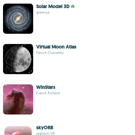
Solar Model 3D
greenya
Virtual Moon Atlas
Patrick Chevalley
WinStars
Franck Richard
skyORB
realtech VR