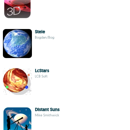
Stele
Bogdan/Bog
LcStars
LCB Soft
Distant Suns
Mike Smithwick