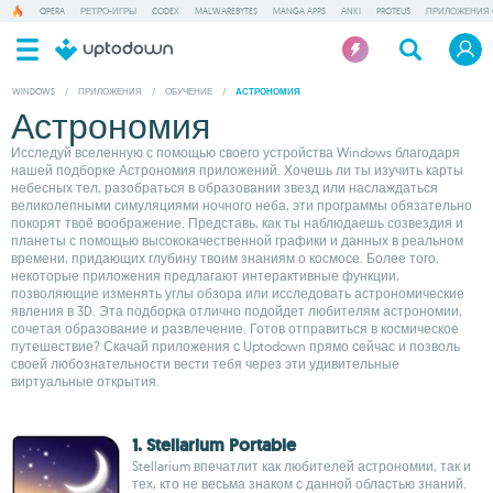
OPERA
РЕТРО-ИГРЫ
CODEX
MALWAREBYTES
MANGA APPS
ANKI
PROTEUS
ПРИЛОЖЕНИЯ 
WINDOWS
/
ПРИЛОЖЕНИЯ
/
ОБУЧЕНИЕ
/
АСТРОНОМИЯ
Астрономия
Исследуй вселенную с помощью своего устройства Windows благодаря
нашей подборке Астрономия приложений. Хочешь ли ты изучить карты
небесных тел, разобраться в образовании звезд или наслаждаться
великолепными симуляциями ночного неба, эти программы обязательно
покорят твоё воображение. Представь, как ты наблюдаешь созвездия и
планеты с помощью высококачественной графики и данных в реальном
времени, придающих глубину твоим знаниям о космосе. Более того,
некоторые приложения предлагают интерактивные функции,
позволяющие изменять углы обзора или исследовать астрономические
явления в 3D. Эта подборка отлично подойдет любителям астрономии,
сочетая образование и развлечение. Готов отправиться в космическое
путешествие? Скачай приложения с Uptodown прямо сейчас и позволь
своей любознательности вести тебя через эти удивительные
виртуальные открытия.
1. Stellarium Portable
Stellarium впечатлит как любителей астрономии, так и
тех, кто не весьма знаком с данной областью знаний.