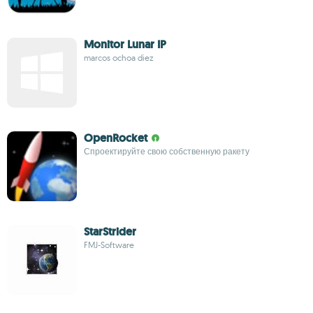
Monitor Lunar IP
marcos ochoa diez
OpenRocket
Спроектируйте свою собственную ракету
StarStrider
FMJ-Software