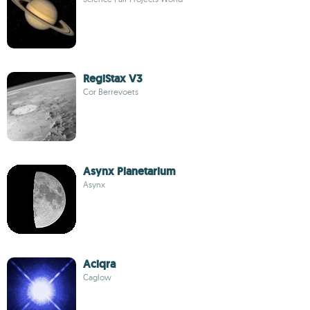
RegiStax V3
Cor Berrevoets
Asynx Planetarium
Asynx
Aciqra
Caglow