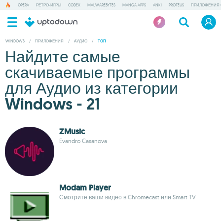
OPERA
РЕТРО-ИГРЫ
CODEX
MALWAREBYTES
MANGA APPS
ANKI
PROTEUS
ПРИЛОЖЕНИЯ 
WINDOWS
/
ПРИЛОЖЕНИЯ
/
АУДИО
/
ТОП
Найдите самые
скачиваемые программы
для Аудио из категории
Windows - 21
ZMusic
Evandro Casanova
Modam Player
Смотрите ваши видео в Chromecast или Smart TV