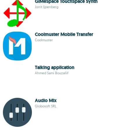
GiMeSpace TouchSpace Synth
Jorrit Ijpenberg
Coolmuster Mobile Transfer
Coolmuster
Talking application
Ahmed Sami Bouzallif
Audio Mix
Globosoft SRL