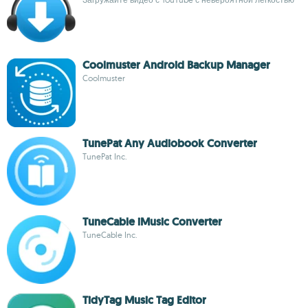
Coolmuster Android Backup Manager
Coolmuster
TunePat Any Audiobook Converter
TunePat Inc.
TuneCable iMusic Converter
TuneCable Inc.
TidyTag Music Tag Editor