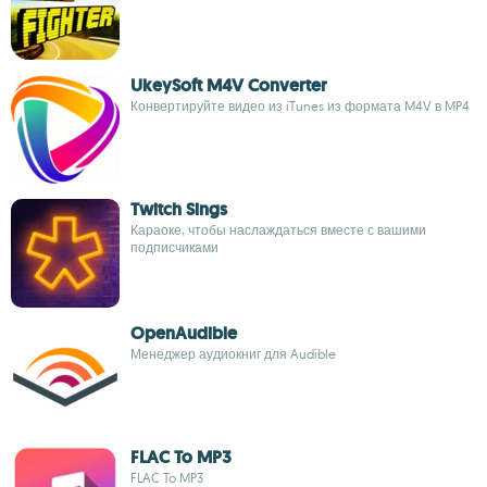
UkeySoft M4V Converter
Конвертируйте видео из iTunes из формата M4V в MP4
Twitch Sings
Караоке, чтобы наслаждаться вместе с вашими
подписчиками
OpenAudible
Менеджер аудиокниг для Audible
FLAC To MP3
FLAC To MP3