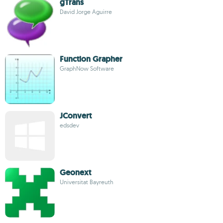
gTrans
David Jorge Aguirre
Function Grapher
GraphNow Software
JConvert
edsdev
Geonext
Universitat Bayreuth