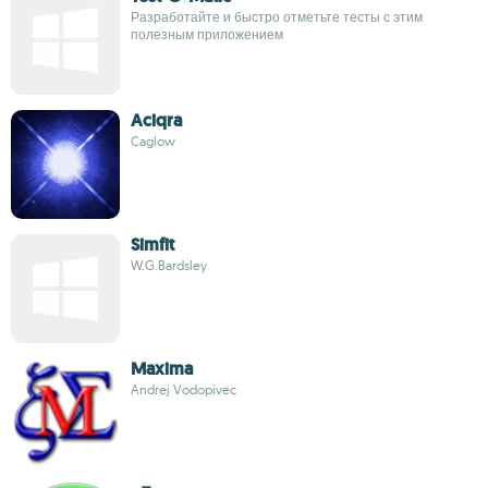
Разработайте и быстро отметьте тесты с этим
полезным приложением
Aciqra
Caglow
Simfit
W.G.Bardsley
Maxima
Andrej Vodopivec