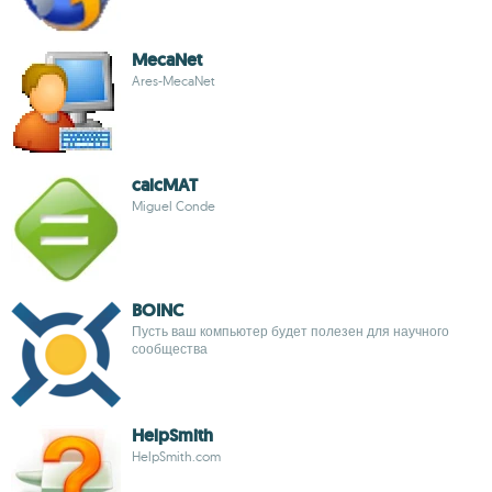
MecaNet
Ares-MecaNet
calcMAT
Miguel Conde
BOINC
Пусть ваш компьютер будет полезен для научного
сообщества
HelpSmith
HelpSmith.com