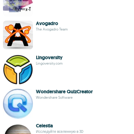
Avogadro
The Avogadro Team
Lingoversity
Lingoversity.com
Wondershare QuizCreator
Wondershare Software
Celestia
Исследуйте вселенную в 3D