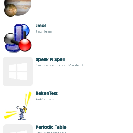
Jmol
Jmol Team
Speak N Spell
Custom Solutions of Maryland
RekenTest
4x4 Software
Periodic Table
Paul Alan Freshney