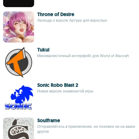
Throne of Desire
Легенда о короле Артуре для взрослых
Tukui
Минималистичный интерфейс для World of Warcraft
Sonic Robo Blast 2
Новая версия знаменитой игры
Soulframe
Отправляйтесь в приключение, не похожее ни на какое
другое