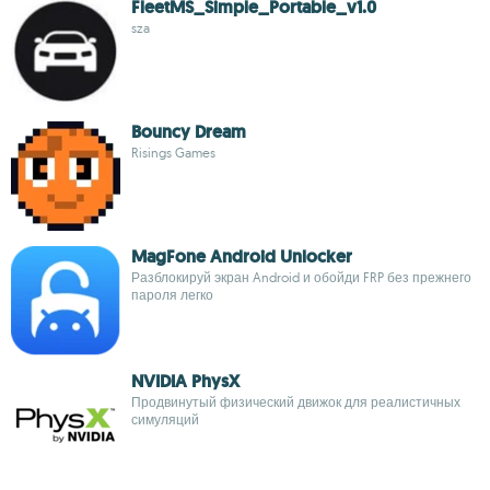
FleetMS_Simple_Portable_v1.0
sza
Bouncy Dream
Risings Games
MagFone Android Unlocker
Разблокируй экран Android и обойди FRP без прежнего
пароля легко
NVIDIA PhysX
Продвинутый физический движок для реалистичных
симуляций