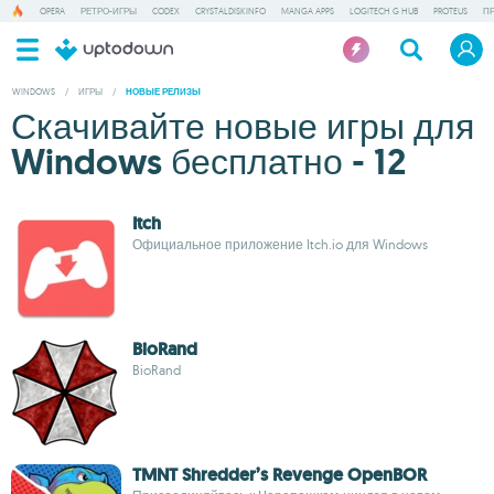
OPERA
РЕТРО-ИГРЫ
CODEX
CRYSTALDISKINFO
MANGA APPS
LOGITECH G HUB
PROTEUS
П
WINDOWS
/
ИГРЫ
/
НОВЫЕ РЕЛИЗЫ
Скачивайте новые игры для
Windows бесплатно - 12
Itch
Официальное приложение Itch.io для Windows
BioRand
BioRand
TMNT Shredder’s Revenge OpenBOR