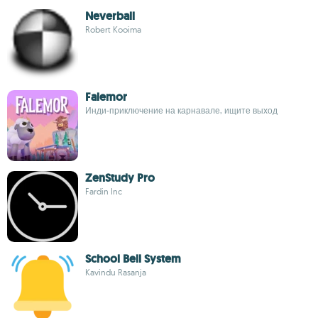
Neverball
Robert Kooima
Falemor
Инди-приключение на карнавале, ищите выход
ZenStudy Pro
Fardin Inc
School Bell System
Kavindu Rasanja