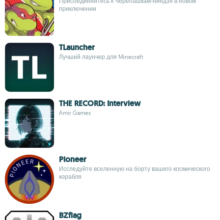
Присоединяйтесь к Черепашкам-ниндзя в новом
приключении
TLauncher
Лучший лаунчер для Minecraft
THE RECORD: Interview
Amir Games
Pioneer
Исследуйте вселенную на борту вашего космического
корабля
BZflag