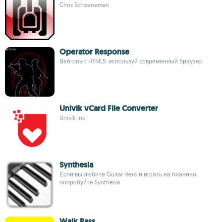
Chris Schoeneman
Operator Response
Веб-опыт HTML5: используй современный браузер
Univik vCard File Converter
Univik Inc
Synthesia
Если вы любите Guitar Hero и играть на пианино,
попробуйте Synthesia
Walk Pass