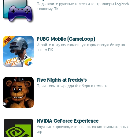
Подключите рулевые колеса и контроллеры Logitech
к вашему ПК
PUBG Mobile (GameLoop)
Играйте в эту великолепную королевскую битву на
своем ПК
Five Nights at Freddy's
Прячьтесь от Фредди Фазбера в темноте
NVIDIA GeForce Experience
Улучшите производительность своих компьютерных
игр