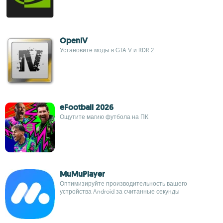
OpenIV
Установите моды в GTA V и RDR 2
eFootball 2026
Ощутите магию футбола на ПК
MuMuPlayer
Оптимизируйте производительность вашего
устройства Android за считанные секунды