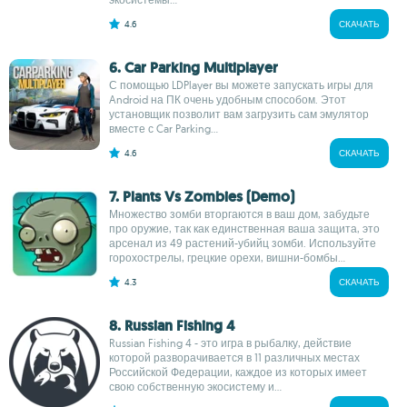
4.6
СКАЧАТЬ
6. Car Parking Multiplayer
С помощью LDPlayer вы можете запускать игры для
Android на ПК очень удобным способом. Этот
установщик позволит вам загрузить сам эмулятор
вместе с Car Parking...
4.6
СКАЧАТЬ
7. Plants Vs Zombies (Demo)
Множество зомби вторгаются в ваш дом, забудьте
про оружие, так как единственная ваша защита, это
арсенал из 49 растений-убийц зомби. Используйте
горохострелы, грецкие орехи, вишни-бомбы...
4.3
СКАЧАТЬ
8. Russian Fishing 4
Russian Fishing 4 - это игра в рыбалку, действие
которой разворачивается в 11 различных местах
Российской Федерации, каждое из которых имеет
свою собственную экосистему и...