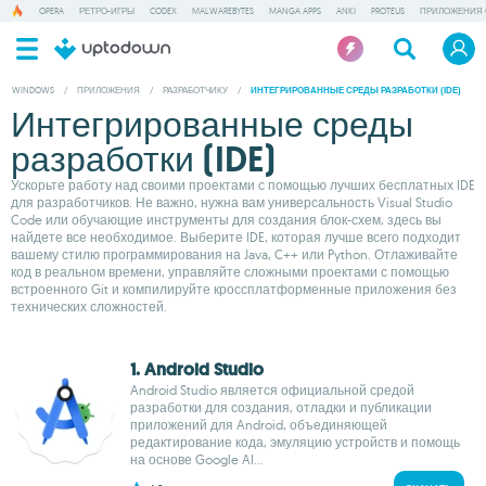
OPERA
РЕТРО-ИГРЫ
CODEX
MALWAREBYTES
MANGA APPS
ANKI
PROTEUS
ПРИЛОЖЕНИЯ 
WINDOWS
/
ПРИЛОЖЕНИЯ
/
РАЗРАБОТЧИКУ
/
ИНТЕГРИРОВАННЫЕ СРЕДЫ РАЗРАБОТКИ (IDE)
Интегрированные среды
разработки (IDE)
Ускорьте работу над своими проектами с помощью лучших бесплатных IDE
для разработчиков. Не важно, нужна вам универсальность Visual Studio
Code или обучающие инструменты для создания блок-схем, здесь вы
найдете все необходимое. Выберите IDE, которая лучше всего подходит
вашему стилю программирования на Java, C++ или Python. Отлаживайте
код в реальном времени, управляйте сложными проектами с помощью
встроенного Git и компилируйте кроссплатформенные приложения без
технических сложностей.
1. Android Studio
Android Studio является официальной средой
разработки для создания, отладки и публикации
приложений для Android, объединяющей
редактирование кода, эмуляцию устройств и помощь
на основе Google AI...