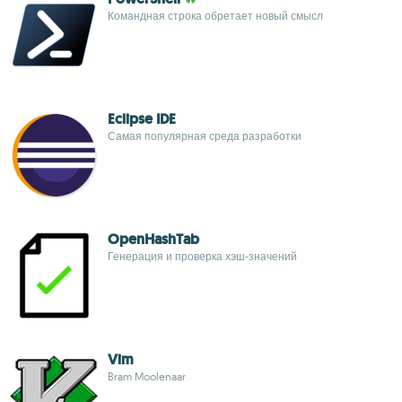
Командная строка обретает новый смысл
Eclipse IDE
Самая популярная среда разработки
OpenHashTab
Генерация и проверка хэш-значений
Vim
Bram Moolenaar