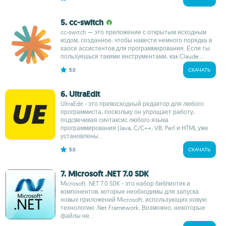
5. cc-switch
cc-switch — это приложение с открытым исходным
кодом, созданное, чтобы навести немного порядка в
хаосе ассистентов для программирования. Если ты
пользуешься такими инструментами, как Claude...
5.0
СКАЧАТЬ
6. UltraEdit
UltraEdit - это превосходный редактор для любого
программиста, поскольку он упрощает работу,
подсвечивая синтаксис любого языка
программирования (Java, C/C++, VB, Perl и HTML уже
установлены...
5.0
СКАЧАТЬ
7. Microsoft .NET 7.0 SDK
Microsoft .NET 7.0 SDK - это набор библиотек и
компонентов, которые необходимы для запуска
новых приложений Microsoft, использующих новую
технологию .Net Framework. Возможно, некоторые
файлы не...