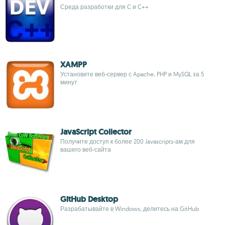
Среда разработки для C и C++
XAMPP
Установите веб-сервер с Apache, PHP и MySQL за 5
минут
JavaScript Collector
Получите доступ к более 200 Javascripts-ам для
вашего веб-сайта
GitHub Desktop
Разрабатывайте в Windows, делитесь на GitHub