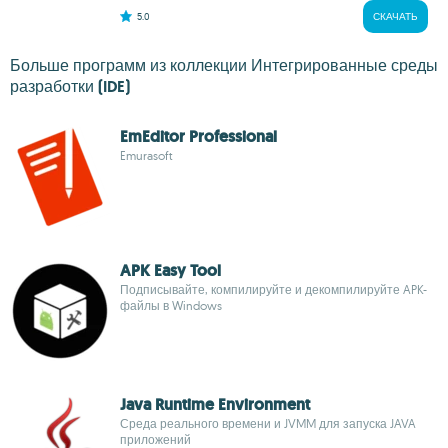
5.0
СКАЧАТЬ
Больше программ из коллекции Интегрированные среды
разработки (IDE)
EmEditor Professional
Emurasoft
APK Easy Tool
Подписывайте, компилируйте и декомпилируйте APK-
файлы в Windows
Java Runtime Environment
Среда реального времени и JVMM для запуска JAVA
приложений