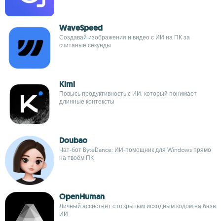
WaveSpeed
Создавай изображения и видео с ИИ на ПК за
считаные секунды
Kimi
Повысь продуктивность с ИИ, который понимает
длинные контексты
Doubao
Чат-бот ByteDance: ИИ‑помощник для Windows прямо
на твоём ПК
OpenHuman
Личный ассистент с открытым исходным кодом на базе
ИИ