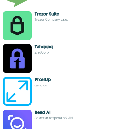
Trezor Suite
Trezor Company s.r.o.
Tahqqaq
ZiadCorp
PixelUp
gang qu
Read AI
Заметки встречи об ИИ