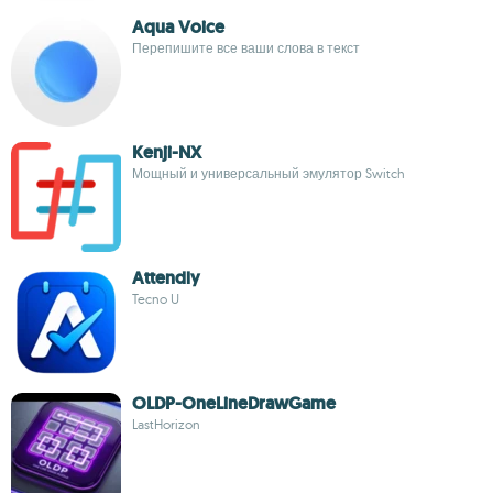
Aqua Voice
Перепишите все ваши слова в текст
Kenji-NX
Мощный и универсальный эмулятор Switch
Attendly
Tecno U
OLDP-OneLineDrawGame
LastHorizon