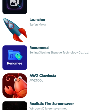
Launcher
Stefan Moka
Renomeeai
Beijing Xiaojing Shanyue Technology Co., Ltd.
AWZ ClawInsta
AWZTOOL
Realistic Fire Screensaver
Windows10Screensavers.net