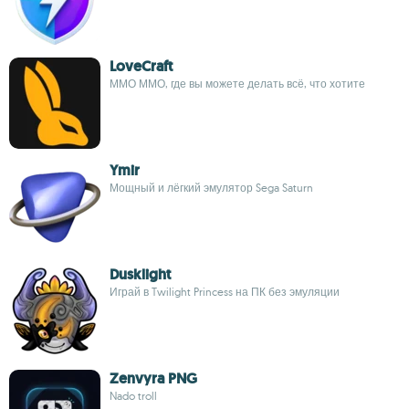
LoveCraft
ММО ММО, где вы можете делать всё, что хотите
Ymir
Мощный и лёгкий эмулятор Sega Saturn
Dusklight
Играй в Twilight Princess на ПК без эмуляции
Zenvyra PNG
Nado troll