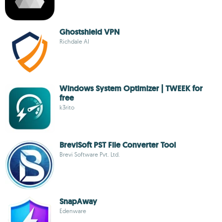
Ghostshield VPN
Richdale AI
Windows System Optimizer | TWEEK for
free
k3rito
BreviSoft PST File Converter Tool
Brevi Software Pvt. Ltd.
SnapAway
Edenware