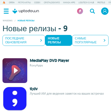
OPERA
РЕТРО-ИГРЫ
CODEX
CRYSTALDISKINFO
MANGA APPS
LOGITECH G HUB
PROTEUS
П
WINDOWS
/
НОВЫЕ РЕЛИЗЫ
Новые релизы - 9
ПОСЛЕДНИЕ
НОВЫЕ
САМЫЕ
ОБНОВЛЕНИЯ
РЕЛИЗЫ
ПОПУЛЯРНЫЕ
MediaPlay DVD Player
RoxyApps
tl;dv
Лучший ИИ для ведения заметок на ваших встречах