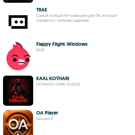
TRAE
Самый полный ИИ‑помощник для ПК, который
справится с любыми задачами
Flappy Flight: Windows
MOG
KAAL KOTHARI
SATYAM KG GAME STUDIOS
OA Player
Danubio R.