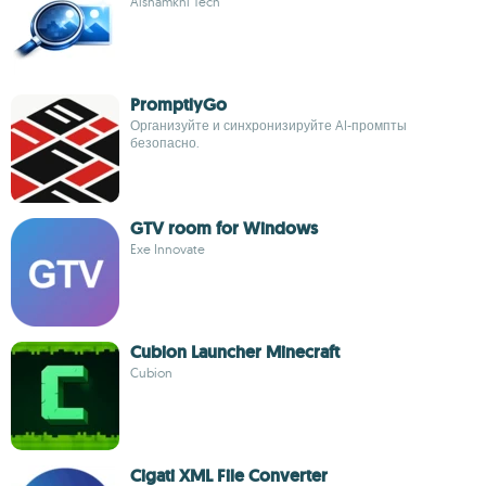
Alshamkhi Tech
PromptlyGo
Организуйте и синхронизируйте AI-промпты
безопасно.
GTV room for Windows
Exe Innovate
Cubion Launcher Minecraft
Cubion
Cigati XML File Converter