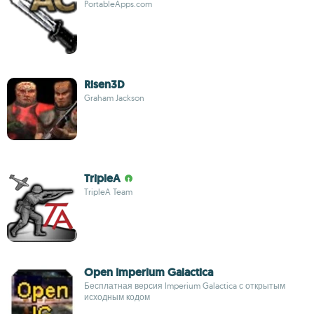
PortableApps.com
Risen3D
Graham Jackson
TripleA
TripleA Team
Open Imperium Galactica
Бесплатная версия Imperium Galactica с открытым
исходным кодом