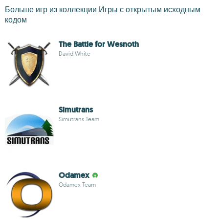
Больше игр из коллекции Игры с открытым исходным
кодом
The Battle for Wesnoth
David White
Simutrans
Simutrans Team
Odamex
Odamex Team