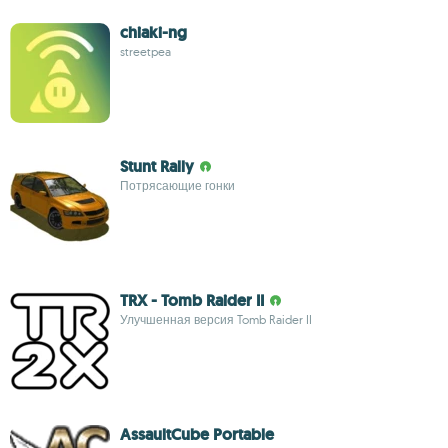
chiaki-ng
streetpea
Stunt Rally
Потрясающие гонки
TRX - Tomb Raider II
Улучшенная версия Tomb Raider II
AssaultCube Portable