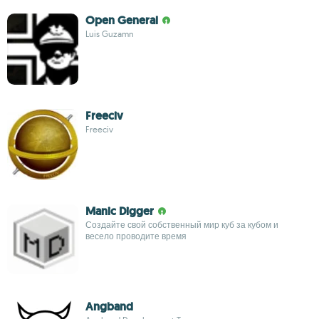
Open General
Luis Guzamn
Freeciv
Freeciv
Manic Digger
Создайте свой собственный мир куб за кубом и
весело проводите время
Angband