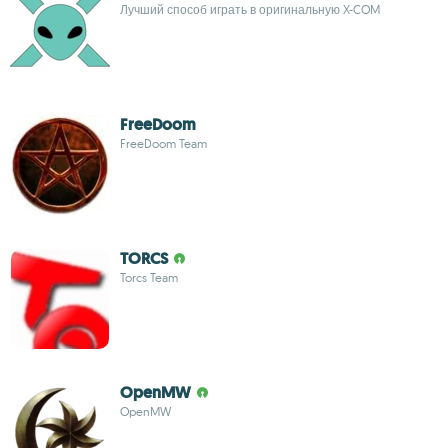
Лучший способ играть в оригинальную X-COM
FreeDoom
FreeDoom Team
TORCS
Torcs Team
OpenMW
OpenMW