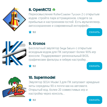
8. OpenRCT2
Переосмысление RollerCoaster Tycoon 2 с открытым
кодом: стройте парк аттракционов, следите за
прибылью и настроением гостей. Есть мультиплеер,
автосохранение и современный интерфейс...
5.0
СКАЧАТЬ
9. Kronos
Бесплатный эмулятор Sega Saturn с открытым
исходным кодом для ПК запускает более 90% игр
консоли. Поддерживает региональный BIOS,
графические фильтры и гибкую настройку...
5.0
СКАЧАТЬ
10. Supermodel
Эмулятор SEGA Model 3 для ПК запускает аркадные
хиты середины 90-х почти как на автомате.
Открытый код, более 20 совместимых игр и
настройка через консоль...
5.0
СКАЧАТЬ