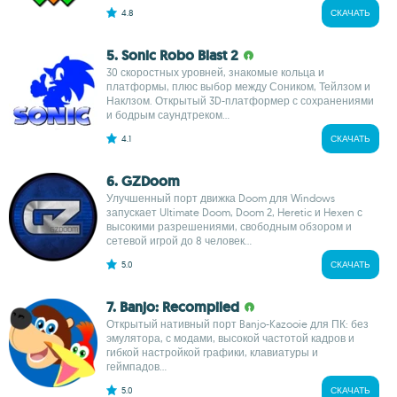
4.8
СКАЧАТЬ
5. Sonic Robo Blast 2
30 скоростных уровней, знакомые кольца и
платформы, плюс выбор между Соником, Тейлзом и
Наклзом. Открытый 3D-платформер с сохранениями
и бодрым саундтреком...
4.1
СКАЧАТЬ
6. GZDoom
Улучшенный порт движка Doom для Windows
запускает Ultimate Doom, Doom 2, Heretic и Hexen с
высокими разрешениями, свободным обзором и
сетевой игрой до 8 человек...
5.0
СКАЧАТЬ
7. Banjo: Recompiled
Открытый нативный порт Banjo-Kazooie для ПК: без
эмулятора, с модами, высокой частотой кадров и
гибкой настройкой графики, клавиатуры и
геймпадов...
5.0
СКАЧАТЬ