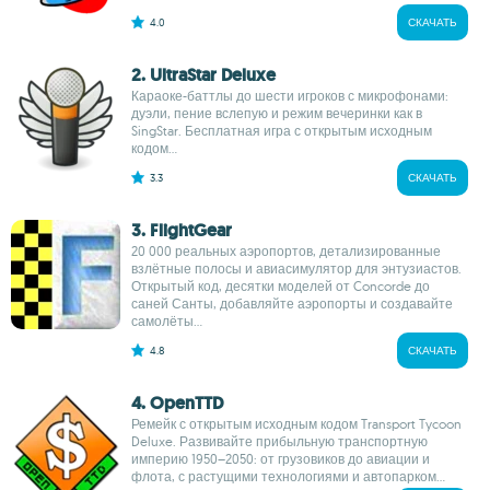
4.0
СКАЧАТЬ
2. UltraStar Deluxe
Караоке-баттлы до шести игроков с микрофонами:
дуэли, пение вслепую и режим вечеринки как в
SingStar. Бесплатная игра с открытым исходным
кодом...
3.3
СКАЧАТЬ
3. FlightGear
20 000 реальных аэропортов, детализированные
взлётные полосы и авиасимулятор для энтузиастов.
Открытый код, десятки моделей от Concorde до
саней Санты, добавляйте аэропорты и создавайте
самолёты...
4.8
СКАЧАТЬ
4. OpenTTD
Ремейк с открытым исходным кодом Transport Tycoon
Deluxe. Развивайте прибыльную транспортную
империю 1950–2050: от грузовиков до авиации и
флота, с растущими технологиями и автопарком...