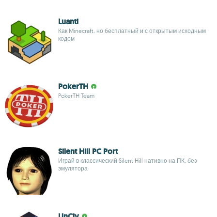
Luanti
Как Minecraft, но бесплатный и с открытым исходным
кодом
PokerTH
PokerTH Team
Silent Hill PC Port
Играй в классический Silent Hill нативно на ПК, без
эмулятора
UnCiv