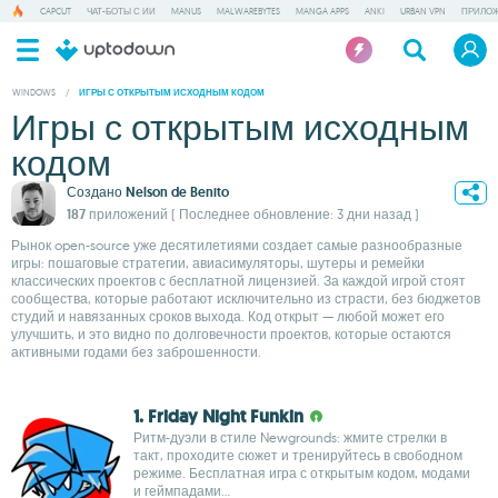
CAPCUT
ЧАТ-БОТЫ С ИИ
MANUS
MALWAREBYTES
MANGA APPS
ANKI
URBAN VPN
ПРИЛОЖ
WINDOWS
/
ИГРЫ С ОТКРЫТЫМ ИСХОДНЫМ КОДОМ
Игры с открытым исходным
кодом
Создано
Nelson de Benito
187 приложений
( Последнее обновление: 3 дни назад )
Рынок open-source уже десятилетиями создает самые разнообразные
игры: пошаговые стратегии, авиасимуляторы, шутеры и ремейки
классических проектов с бесплатной лицензией. За каждой игрой стоят
сообщества, которые работают исключительно из страсти, без бюджетов
студий и навязанных сроков выхода. Код открыт — любой может его
улучшить, и это видно по долговечности проектов, которые остаются
активными годами без заброшенности.
1. Friday Night Funkin
Ритм-дуэли в стиле Newgrounds: жмите стрелки в
такт, проходите сюжет и тренируйтесь в свободном
режиме. Бесплатная игра с открытым кодом, модами
и геймпадами...