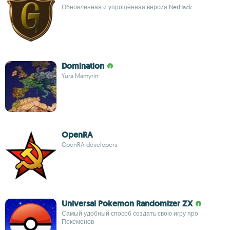
Обновлённая и упрощённая версия NetHack
Domination
Yura Mamyrin
OpenRA
OpenRA developers
Universal Pokemon Randomizer ZX
Самый удобный способ создать свою игру про
Покемонов