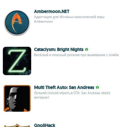
Ambermoon.NET
Адаптация для Windows классической игры
Ambermoon
Cataclysm: Bright Nights
Весёлый и опасный рогалик про выживание с зомби
Multi Theft Auto: San Andreas
Лучший способ играть в GTA: San Andreas через
интернет
GnollHack