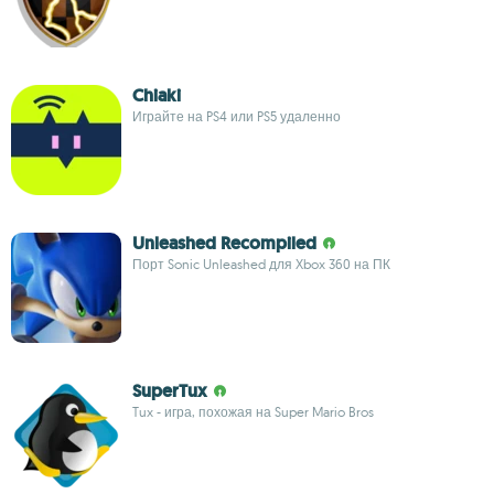
Chiaki
Играйте на PS4 или PS5 удаленно
Unleashed Recompiled
Порт Sonic Unleashed для Xbox 360 на ПК
SuperTux
Tux - игра, похожая на Super Mario Bros