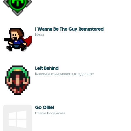
I Wanna Be The Guy Remastered
Natsu
Left Behind
Классика криипипасты в видеоигре
Go Ollie!
Charlie Dog Games