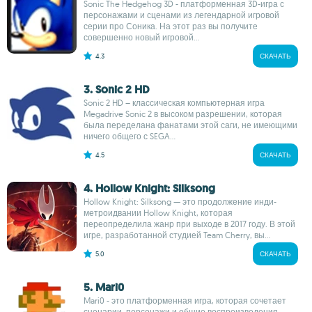
Sonic The Hedgehog 3D - платформенная 3D-игра с
персонажами и сценами из легендарной игровой
серии про Соника. На этот раз вы получите
совершенно новый игровой...
4.3
СКАЧАТЬ
3. Sonic 2 HD
Sonic 2 HD – классическая компьютерная игра
Megadrive Sonic 2 в высоком разрешении, которая
была переделана фанатами этой саги, не имеющими
ничего общего с SEGA...
4.5
СКАЧАТЬ
4. Hollow Knight: Silksong
Hollow Knight: Silksong — это продолжение инди-
метроидвании Hollow Knight, которая
переопределила жанр при выходе в 2017 году. В этой
игре, разработанной студией Team Cherry, вы...
5.0
СКАЧАТЬ
5. Mari0
Mari0 - это платформенная игра, которая сочетает
сценарии, персонажи и общие воспроизведения