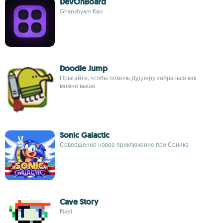
DevOnBoard
Ghanshyam Rao
Doodle Jump
Прыгайте, чтобы помочь Дудлеру забраться как
можно выше
Sonic Galactic
Совершенно новое приключение про Соника
Cave Story
Pixel