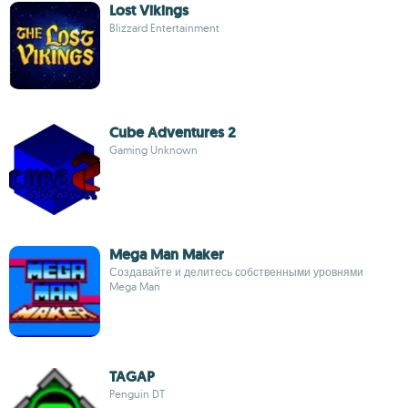
Lost Vikings
Blizzard Entertainment
Cube Adventures 2
Gaming Unknown
Mega Man Maker
Создавайте и делитесь собственными уровнями
Mega Man
TAGAP
Penguin DT