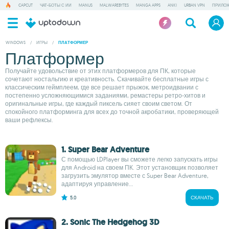
CAPCUT
ЧАТ-БОТЫ С ИИ
MANUS
MALWAREBYTES
MANGA APPS
ANKI
URBAN VPN
ПРИЛОЖ
WINDOWS
/
ИГРЫ
/
ПЛАТФОРМЕР
Платформер
Получайте удовольствие от этих платформеров для ПК, которые
сочетают ностальгию и креативность. Скачивайте бесплатные игры с
классическим геймплеем, где все решает прыжок, метроидвании с
постепенно усложняющимися заданиями, ремастеры ретро-хитов и
оригинальные игры, где каждый пиксель сияет своим светом. От
спокойного платформинга для всех до точной акробатики, проверяющей
ваши рефлексы.
1. Super Bear Adventure
С помощью LDPlayer вы сможете легко запускать игры
для Android на своем ПК. Этот установщик позволяет
загрузить эмулятор вместе с Super Bear Adventure,
адаптируя управление...
5.0
СКАЧАТЬ
2. Sonic The Hedgehog 3D