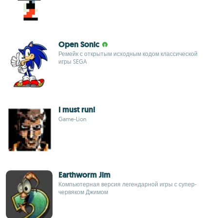
Open Sonic
Ремейк с открытым исходным кодом классической
игры SEGA
I must run!
Game-Lion
Earthworm Jim
Компьютерная версия легендарной игры с супер-
червяком Джимом