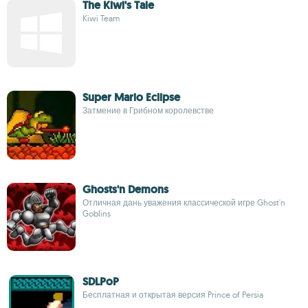
The Kiwi's Tale
Kiwi Team
Super Mario Eclipse
Затмение в Грибном королевстве
Ghosts'n Demons
Отличная дань уважения классической игре Ghost'n
Goblins
SDLPoP
Бесплатная и открытая версия Prince of Persia