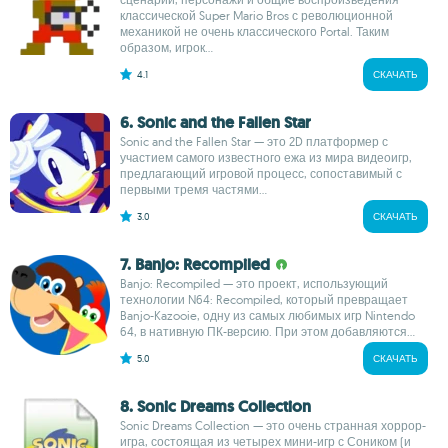
классической Super Mario Bros с революционной
механикой не очень классического Portal. Таким
образом, игрок...
4.1
СКАЧАТЬ
6. Sonic and the Fallen Star
Sonic and the Fallen Star — это 2D платформер с
участием самого известного ежа из мира видеоигр,
предлагающий игровой процесс, сопоставимый с
первыми тремя частями...
3.0
СКАЧАТЬ
7. Banjo: Recompiled
Banjo: Recompiled — это проект, использующий
технологии N64: Recompiled, который превращает
Banjo-Kazooie, одну из самых любимых игр Nintendo
64, в нативную ПК-версию. При этом добавляются...
5.0
СКАЧАТЬ
8. Sonic Dreams Collection
Sonic Dreams Collection — это очень странная хоррор-
игра, состоящая из четырех мини-игр с Соником (и