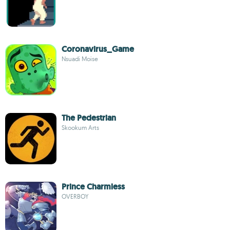
Coronavirus_Game
Nsuadi Moise
The Pedestrian
Skookum Arts
Prince Charmless
OVERBOY