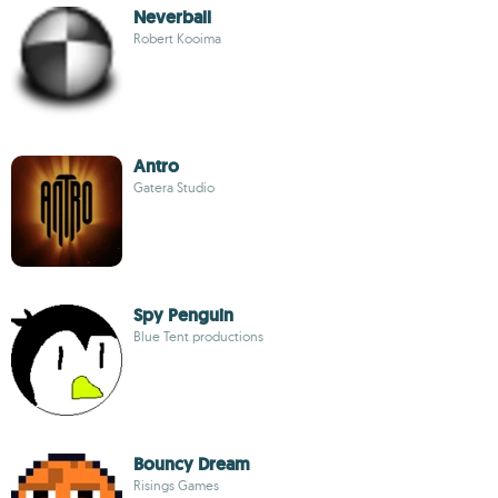
Neverball
Robert Kooima
Antro
Gatera Studio
Spy Penguin
Blue Tent productions
Bouncy Dream
Risings Games