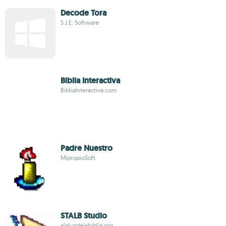
Decode Tora
S.J.E. Software
Biblia Interactiva
BibliaInteractiva.com
Padre Nuestro
MipropioSoft
STALB Studio
alaluzdelabiblia.org