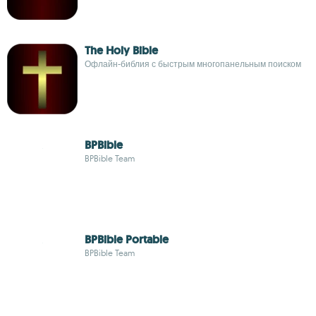
The Holy Bible
Офлайн-библия с быстрым многопанельным поиском
BPBible
BPBible Team
BPBible Portable
BPBible Team