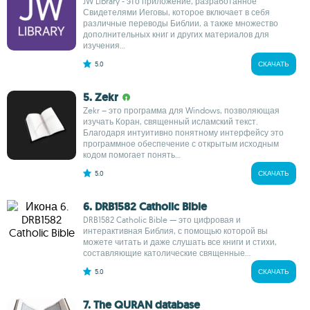
JW Library - это приложение, разработанное
Свидетелями Иеговы, которое включает в себя
различные переводы Библии, а также множество
дополнительных книг и других материалов для
изучения...
5.0
СКАЧАТЬ
5. Zekr
Zekr – это программа для Windows, позволяющая
изучать Коран, священный исламский текст.
Благодаря интуитивно понятному интерфейсу это
программное обеспечение с открытым исходным
кодом помогает понять...
5.0
СКАЧАТЬ
6. DRB1582 Catholic Bible
DRB1582 Catholic Bible — это цифровая и
интерактивная Библия, с помощью которой вы
можете читать и даже слушать все книги и стихи,
составляющие католические священные...
5.0
СКАЧАТЬ
7. The QURAN database