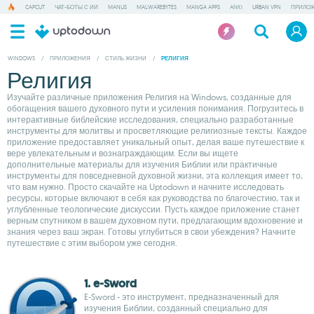
CAPCUT
ЧАТ-БОТЫ С ИИ
MANUS
MALWAREBYTES
MANGA APPS
ANKI
URBAN VPN
ПРИЛОЖ
WINDOWS
/
ПРИЛОЖЕНИЯ
/
СТИЛЬ ЖИЗНИ
/
РЕЛИГИЯ
Религия
Изучайте различные приложения Религия на Windows, созданные для
обогащения вашего духовного пути и усиления понимания. Погрузитесь в
интерактивные библейские исследования, специально разработанные
инструменты для молитвы и просветляющие религиозные тексты. Каждое
приложение предоставляет уникальный опыт, делая ваше путешествие к
вере увлекательным и вознаграждающим. Если вы ищете
дополнительные материалы для изучения Библии или практичные
инструменты для повседневной духовной жизни, эта коллекция имеет то,
что вам нужно. Просто скачайте на Uptodown и начните исследовать
ресурсы, которые включают в себя как руководства по благочестию, так и
углубленные теологические дискуссии. Пусть каждое приложение станет
верным спутником в вашем духовном пути, предлагающим вдохновение и
знания через ваш экран. Готовы углубиться в свои убеждения? Начните
путешествие с этим выбором уже сегодня.
1. e-Sword
E-Sword - это инструмент, предназначенный для
изучения Библии, созданный специально для