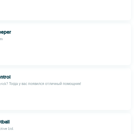
eeper
es
ntrol
trick? Тогда у вас появился отличный помощник!
tball
tive Ltd.