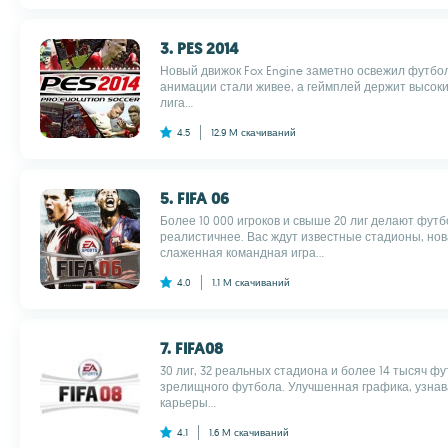
3. PES 2014
Новый движок Fox Engine заметно освежил футбо
анимации стали живее, а геймплей держит высоки
лига...
4.5
12.9 M
скачиваний
5. FIFA 06
Более 10 000 игроков и свыше 20 лиг делают фут
реалистичнее. Вас ждут известные стадионы, но
слаженная командная игра...
4.0
1.1 M
скачиваний
7. FIFA08
30 лиг, 32 реальных стадиона и более 14 тысяч фу
зрелищного футбола. Улучшенная графика, узна
карьеры...
4.1
1.6 M
скачиваний