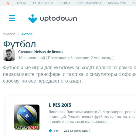
OPERA
РЕТРО-ИГРЫ
CODEX
CRYSTALDISKINFO
MANGA APPS
L
WINDOWS
/
ФУТБОЛ
Футбол
Создано
Nelson de Benito
48 приложений
( Последнее обновление: 2 мес. назад )
Футбольные игры для Windows выходят далеко за рамки обы
первом месте трансферы и тактика; и симуляторы с офици
своему, но все передают его азарт.
1. PES 2013
Лицензии Лиги чемпионов и Либертадорес, реали
анимаций. Реалистичные футбольные матчи, точн
онлайн и локальный мультиплеер...
4.6
22.8 M
скачиваний