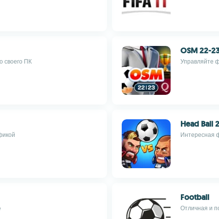
OSM 22-23
о своего ПК
Управляйте ф
Head Ball 
фикой
Интересная ф
Football
e
Отличная и п