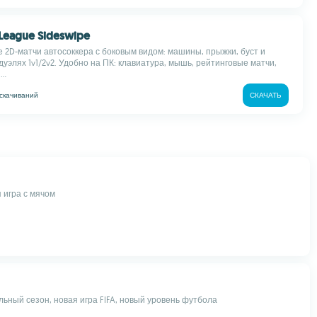
 League Sideswipe
 2D-матчи автосоккера с боковым видом: машины, прыжки, буст и
дуэлях 1v1/2v2. Удобно на ПК: клавиатура, мышь, рейтинговые матчи,
..
скачиваний
СКАЧАТЬ
 игра с мячом
ьный сезон, новая игра FIFA, новый уровень футбола