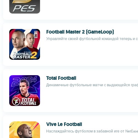
Football Master 2 (GameLoop)
Управляйте своей футбольной командой теперь и с
Total Football
Динамичные футбольные матчи с выдающейся гра
Vive Le Football
Наслаждайтесь футболом в забавной иге от NetEas