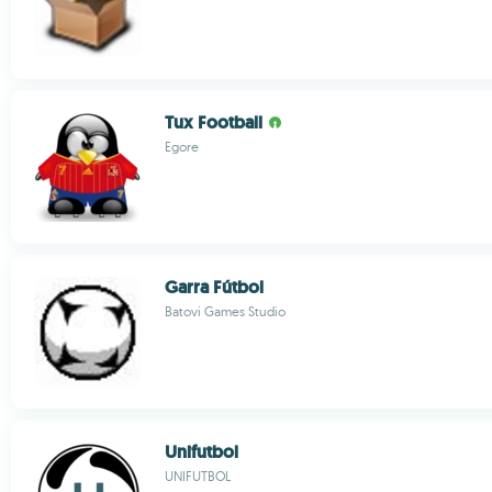
Tux Football
Egore
Garra Fútbol
Batovi Games Studio
Unifutbol
UNIFUTBOL