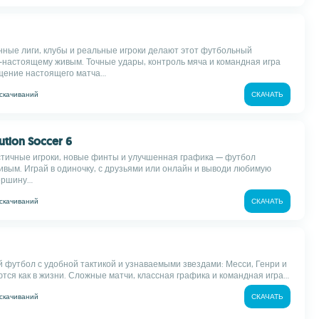
ные лиги, клубы и реальные игроки делают этот футбольный
-настоящему живым. Точные удары, контроль мяча и командная игра
ение настоящего матча...
скачиваний
СКАЧАТЬ
lution Soccer 6
тичные игроки, новые финты и улучшенная графика — футбол
вым. Играй в одиночку, с друзьями или онлайн и выводи любимую
ршину...
скачиваний
СКАЧАТЬ
 футбол с удобной тактикой и узнаваемыми звездами: Месси, Генри и
тся как в жизни. Сложные матчи, классная графика и командная игра...
скачиваний
СКАЧАТЬ