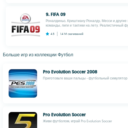
9. FIFA 09
Роналдиньо, Криштиану Роналду, Месси и другие 
команды, лиги и тактики на лету. Реалистичный ф
4.5
1.4 M
скачиваний
Больше игр из коллекции Футбол
Pro Evolution Soccer 2008
Приготовьте ваши пальцы - футбольный симулятор
Pro Evolution Soccer
Живи футболом, играй Pro Evolution Soccer