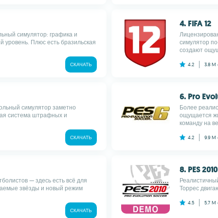
4. FIFA 12
льный симулятор: графика и
Лицензирован
й уровень. Плюс есть бразильская
симулятор по
создают ощущ
СКАЧАТЬ
4.2
3.8 M
6. Pro Evo
больный симулятор заметно
Более реалис
вая система штрафных и
ощущается жи
команду на ве
СКАЧАТЬ
4.2
9.9 M
8. PES 2010
тболистов — здесь есть всё для
Реалистичный
ваемые звёзды и новый режим
Торрес двигаю
4.5
5.7 M
СКАЧАТЬ