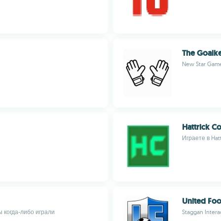
The Goalk
New Star Gam
Hattrick Co
Играете в Hat
United Foo
 когда-либо играли
Staggan Interac