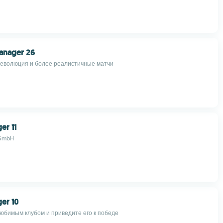
anager 26
революция и более реалистичные матчи
er 11
 GmbH
er 10
юбимым клубом и приведите его к победе