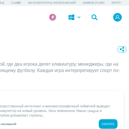
KLE
CALIBRE
ИИ-ГЕНЕРАТОРЫ ИЗОБРАЖЕНИЙ
ANDROID STUDIO
SPOTIFY
, где два игрока делят клавиатуру; менеджеры, где на
тоящему футболу. Каждая игра интерпретирует спорт по-
скусственный интеллект и кинематографичный геймплей выводят
имулятор на новый уровень. Лига чемпионов, Master League и
лубом добавляют глубины...
M
скачиваний
СКАЧАТЬ