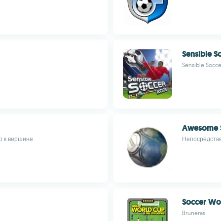
Sensible S
Sensible Soc
Awesome S
о к вершине
Непосредстве
Soccer Wor
Bruneras