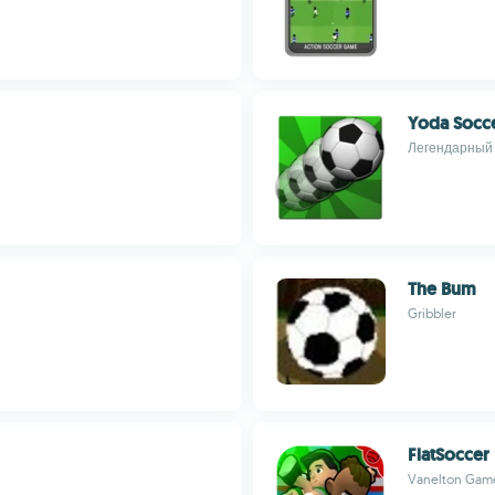
Yoda Socc
Легендарный 
The Bum
Gribbler
FlatSoccer
Vanelton Gam