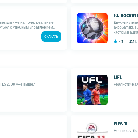
10. Rocket
звезды уже на поле: реальные
Двухминутные
утбол с удобным управлением...
акробатика в 
кастомизация.
СКАЧАТЬ
4.3
27.7 k
UFL
 PES 2008 уже вышел
Реалистичная
FIFA 11
Новый футбол