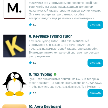
Mechvibes это инструмент, предназначенный для
того, чтобы вы могли наслаждаться звучанием
механической клавиатуры, не мешая другим людям.
Эта компьютерная программа способна
воспроизводить звук различных компьютерных...
5.0
СКАЧАТЬ
8. KeyBlaze Typing Tutor
KeyBlaze Typing Tutor — это очень полезный
инструмент для каждого, кто хочет научиться
печатать на компьютерной клавиатуре как профи.
Благодаря интеллектуальной системе прогресса и
распределению...
5.0
СКАЧАТЬ
9. Tux Typing
Тукс – это знаменитый пингвин из Linux, и теперь он
готов побывать на вашем компьютере с ОС Windows,
чтобы научить вас печатать быстрее. Tux Typing –...
5.0
СКАЧАТЬ
10. Avro Keyboard