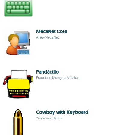
MecaNet Core
Ares-MecaNet
Pandáctilo
Francisco Munguía Villalta
Cowboy with Keyboard
Yahnovec Denis