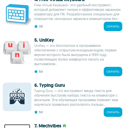
Free Virtual Keyboard - это удобный инструмент,
который добавляет легкую и эффективную экранную
клавиатуру для ПК. Разработанное специально для
планшетов, сенсорных экранов и компьютеров без...
3.5
СКАЧАТЬ
5. UniKey
UniKey — это бесплатное и программное
обеспечение с открытым исходным кодом, первая
версия которого была выпущена в 1999 году,
позволяющее более комфортно писать на
вьетнамском...
5.0
СКАЧАТЬ
6. Typing Guru
Typing Guru — это инструмент ввода текста для
обучения быстрому набору текста на клавиатуре с
весельем. Эта обучающая программа поможет вам
научиться правильно располагать пальцы...
5.0
СКАЧАТЬ
7. Mechvibes