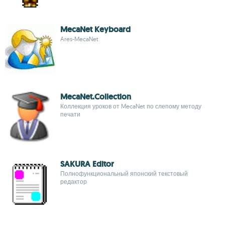
MecaNet Keyboard
Ares-MecaNet
MecaNet.Collection
Коллекция уроков от MecaNet по слепому методу
печати
SAKURA Editor
Полнофункциональный японский текстовый
редактор