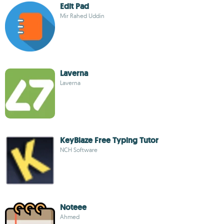
Edit Pad
Mir Rahed Uddin
Laverna
Laverna
KeyBlaze Free Typing Tutor
NCH Software
Noteee
Ahmed