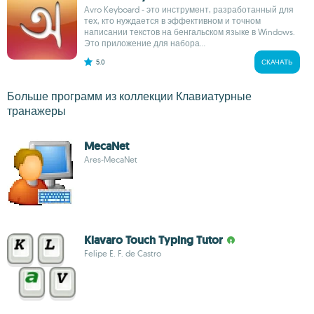
Avro Keyboard - это инструмент, разработанный для
тех, кто нуждается в эффективном и точном
написании текстов на бенгальском языке в Windows.
Это приложение для набора...
5.0
СКАЧАТЬ
Больше программ из коллекции Клавиатурные
транажеры
MecaNet
Ares-MecaNet
Klavaro Touch Typing Tutor
Felipe E. F. de Castro