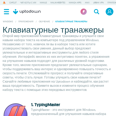
CAPCUT
ЧАТ-БОТЫ С ИИ
MANUS
MALWAREBYTES
MANGA APPS
ANKI
URBAN VPN
ПРИЛОЖ
WINDOWS
/
ПРИЛОЖЕНИЯ
/
ОБУЧЕНИЕ
/
КЛАВИАТУРНЫЕ ТРАНАЖЕРЫ
Клавиатурные транажеры
Открой мир приложений Клавиатурные транажеры и улучшите свои
навыки набора текста на компьютере под управлением Windows.
Независимо от того, новичок ли вы в наборе текста или хотите
усовершенствовать свои умения, данный выбор предложит
увлекательные и интерактивные инструменты для любого стиля
обучения. Интерфейс многих из них интуитивно понятен, а упражнения
на улучшение навыков подходят для различных уровней подготовки.
Кроме того, многие приложения предлагают увлекательные сценарии,
чтобы поддерживать ваш интерес и одновременно повышать точность и
скорость печати. Отслеживайте прогресс и получайте оперативные
советы, чтобы стать лучше. Готовы улучшить свои навыки печати?
Скачайте любимые приложения на Uptodown и наблюдайте, как растет
ваша продуктивность. Примите вызов и измените процесс обучения
набору текста с помощью этих передовых инструментов.
1. TypingMaster
TypingMaster - это инструмент для Windows,
предназначенный для улучшения навыков набора