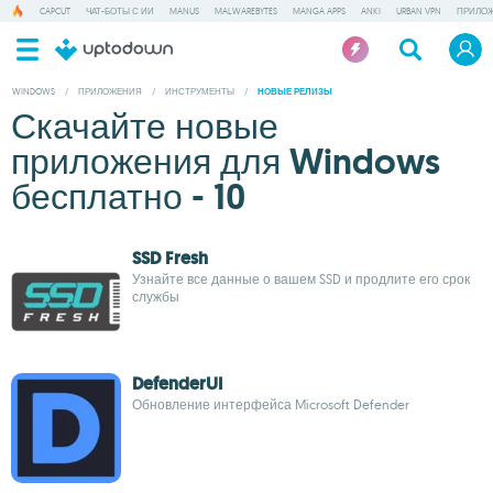
CAPCUT
ЧАТ-БОТЫ С ИИ
MANUS
MALWAREBYTES
MANGA APPS
ANKI
URBAN VPN
ПРИЛОЖ
WINDOWS
/
ПРИЛОЖЕНИЯ
/
ИНСТРУМЕНТЫ
/
НОВЫЕ РЕЛИЗЫ
Скачайте новые
приложения для Windows
бесплатно - 10
SSD Fresh
Узнайте все данные о вашем SSD и продлите его срок
службы
DefenderUI
Обновление интерфейса Microsoft Defender