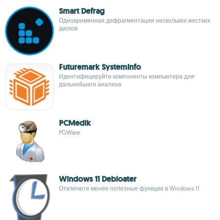
Smart Defrag
Одновременная дефрагментация нескольких жестких
дисков
Futuremark SystemInfo
Идентифицируйте компоненты компьютера для
дальнейшего анализа
PCMedik
PGWare
Windows 11 Debloater
Отключите менее полезные функции в Windows 11