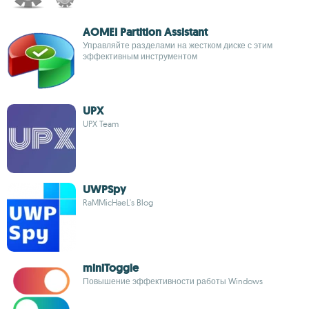
AOMEI Partition Assistant
Управляйте разделами на жестком диске с этим
эффективным инструментом
UPX
UPX Team
UWPSpy
RaMMicHaeL's Blog
miniToggle
Повышение эффективности работы Windows