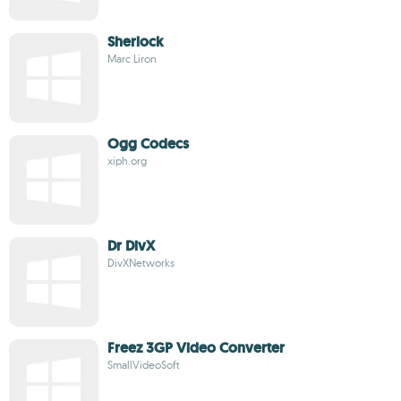
Sherlock
Marc Liron
Ogg Codecs
xiph.org
Dr DivX
DivXNetworks
Freez 3GP Video Converter
SmallVideoSoft