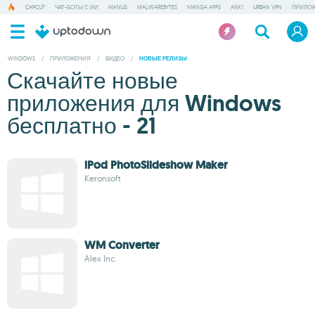
CAPCUT
ЧАТ-БОТЫ С ИИ
MANUS
MALWAREBYTES
MANGA APPS
ANKI
URBAN VPN
ПРИЛОЖ
WINDOWS
/
ПРИЛОЖЕНИЯ
/
ВИДЕО
/
НОВЫЕ РЕЛИЗЫ
Скачайте новые
приложения для Windows
бесплатно - 21
iPod PhotoSlideshow Maker
Keronsoft
WM Converter
Alex Inc.