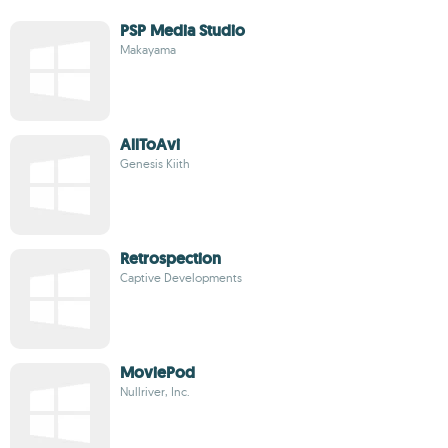
PSP Media Studio
Makayama
AllToAvi
Genesis Kiith
Retrospection
Captive Developments
MoviePod
Nullriver, Inc.