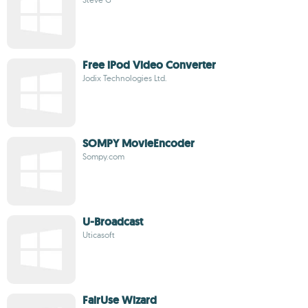
Free iPod Video Converter
Jodix Technologies Ltd.
SOMPY MovieEncoder
Sompy.com
U-Broadcast
Uticasoft
FairUse Wizard