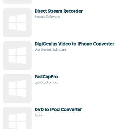
Direct Stream Recorder
Sytexis Software
DigiGenius Video to iPhone Converter
DigiGenius Software
FastCapPro
EjoyStudio, Inc.
DVD to iPod Converter
Avex