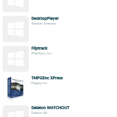
DesktopPlayer
Stephan Smetsers
Fliptrack
iPlayMusic, Inc.
TMPGEnc XPress
Pegasys Inc.
Dataton WATCHOUT
Dataton AB.