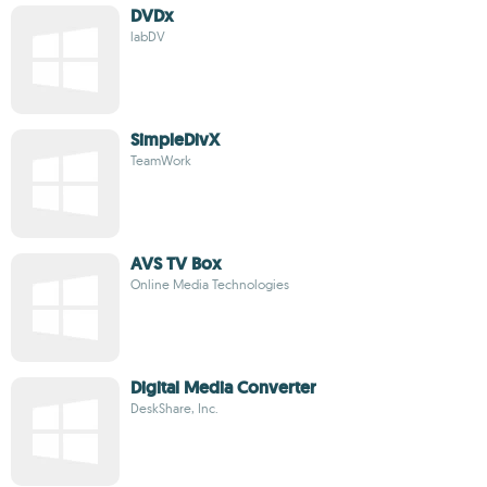
DVDx
labDV
SimpleDivX
TeamWork
AVS TV Box
Online Media Technologies
Digital Media Converter
DeskShare, Inc.