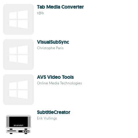
Tab Media Converter
t@b
VisualSubSync
Christophe Paris
AVS Video Tools
Online Media Technologies
SubtitleCreator
Erik Vullings