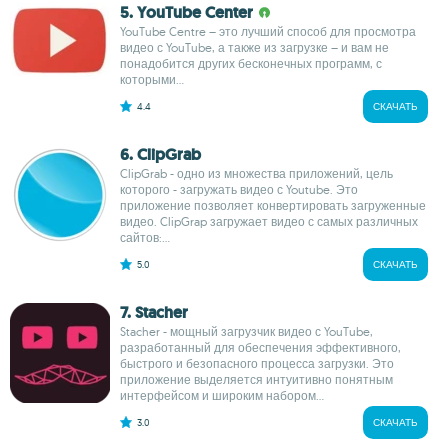
5. YouTube Center
YouTube Centre – это лучший способ для просмотра
видео с YouTube, а также из загрузке – и вам не
понадобится других бесконечных программ, с
которыми...
4.4
СКАЧАТЬ
6. ClipGrab
ClipGrab - одно из множества приложений, цель
которого - загружать видео с Youtube. Это
приложение позволяет конвертировать загруженные
видео. ClipGrap загружает видео с самых различных
сайтов:...
5.0
СКАЧАТЬ
7. Stacher
Stacher - мощный загрузчик видео с YouTube,
разработанный для обеспечения эффективного,
быстрого и безопасного процесса загрузки. Это
приложение выделяется интуитивно понятным
интерфейсом и широким набором...
3.0
СКАЧАТЬ