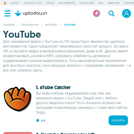
CAPCUT
ЧАТ-БОТЫ С ИИ
MANUS
MALWAREBYTES
MANGA APPS
ANKI
URBAN VPN
ПРИЛОЖ
WINDOWS
/
ПРИЛОЖЕНИЯ
/
ИНТЕРНЕТ
/
YOUTUBE
YouTube
Для скачивания видео с YouTube на ПК существует множество удобных
инструментов. Одни предлагают максимально простой процесс: вставьте
URL и скачайте видео в выбранном разрешении, даже в 4K. Другие умеют
конвертировать ролики в MP3, загружать плейлисты целиком и
поддерживают разные видеосервисы. Есть как компактные приложения
для быстрых загрузок, так и мощные клиенты с очередями скачивания — и
все они собраны здесь.
1. aTube Catcher
Вы когда-нибудь задумывались над тем, как
загружать видео с YouTube, Stage6 или с любого
другого видеохостинга? Есть большое количество
программ позволяющих скачивать с таких веб-сайтов.
Тогда...
4.4
СКАЧАТЬ