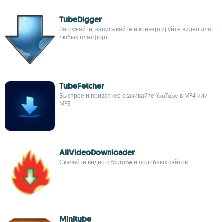
TubeDigger
Загружайте, записывайте и конвертируйте видео для
любых платфорт
TubeFetcher
Быстрее и приватнее скачивайте YouTube в MP4 или
MP3
AllVideoDownloader
Скачайте видео с Youtube и подобных сайтов
Minitube