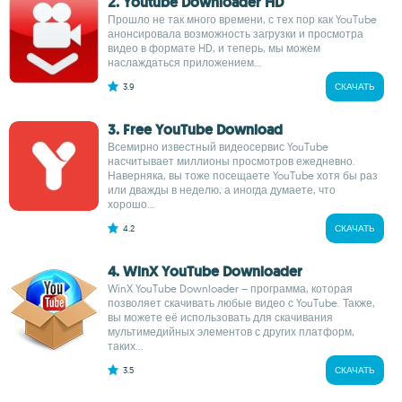
2. Youtube Downloader HD
Прошло не так много времени, с тех пор как YouTube
анонсировала возможность загрузки и просмотра
видео в формате HD, и теперь, мы можем
наслаждаться приложением...
3.9
СКАЧАТЬ
3. Free YouTube Download
Всемирно известный видеосервис YouTube
насчитывает миллионы просмотров ежедневно.
Наверняка, вы тоже посещаете YouTube хотя бы раз
или дважды в неделю, а иногда думаете, что
хорошо...
4.2
СКАЧАТЬ
4. WinX YouTube Downloader
WinX YouTube Downloader – программа, которая
позволяет скачивать любые видео с YouTube. Также,
вы можете её использовать для скачивания
мультимедийных элементов с других платформ,
таких...
3.5
СКАЧАТЬ