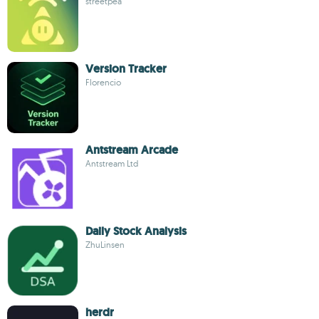
streetpea
Version Tracker
Florencio
Antstream Arcade
Antstream Ltd
Daily Stock Analysis
ZhuLinsen
herdr