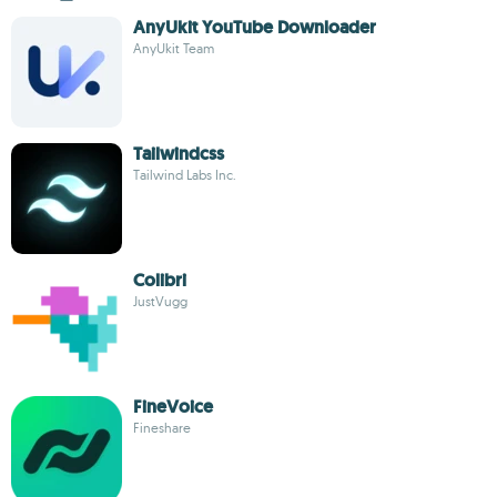
AnyUkit YouTube Downloader
AnyUkit Team
Tailwindcss
Tailwind Labs Inc.
Colibri
JustVugg
FineVoice
Fineshare