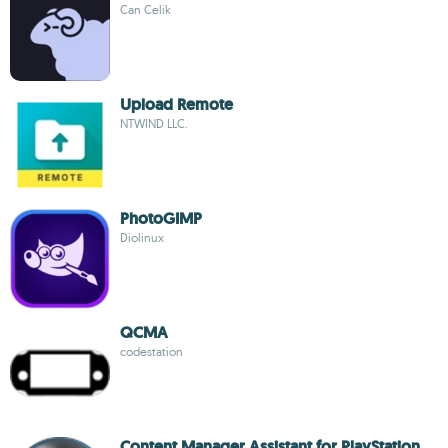
Can Celik
Upload Remote
NTWIND LLC.
PhotoGIMP
Diolinux
QCMA
codestation
Content Manager Assistant for PlayStation