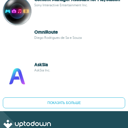
Sony Interactive Entertainment Inc.
OmniRoute
Diego Rodrigues de Sa e Souza
AskSia
AskSia Inc.
ПОКАЗАТЬ БОЛЬШЕ