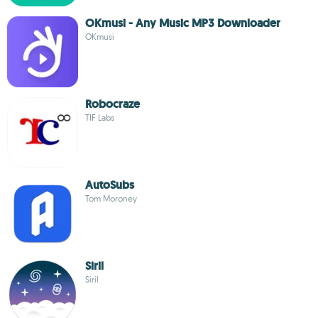
OKmusi - Any Music MP3 Downloader
OKmusi
Robocraze
TIF Labs
AutoSubs
Tom Moroney
Siril
Siril