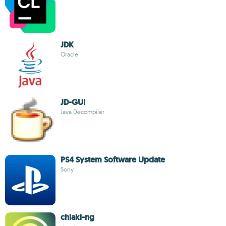
JDK
Oracle
JD-GUI
Java Decompiler
PS4 System Software Update
Sony
chiaki-ng