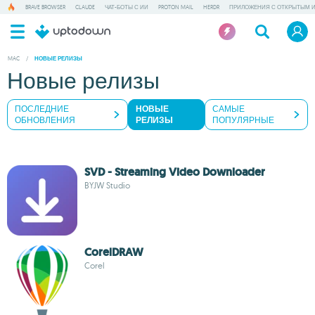
BRAVE BROWSER
CLAUDE
ЧАТ-БОТЫ С ИИ
PROTON MAIL
HERDR
ПРИЛОЖЕНИЯ С ОТКРЫТЫМ 
MAC
/
НОВЫЕ РЕЛИЗЫ
Новые релизы
ПОСЛЕДНИЕ
НОВЫЕ
САМЫЕ
ОБНОВЛЕНИЯ
РЕЛИЗЫ
ПОПУЛЯРНЫЕ
SVD - Streaming Video Downloader
BYJW Studio
CorelDRAW
Corel