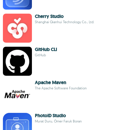
Cherry Studio
Shanghai Qianhui Technology Co., Ltd.
GitHub CLI
GitHub
Apache Maven
The Apache Software Foundation
PhotoID Studio
Murat Duru, Ömer Faruk Boran