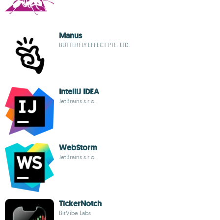
Manus
BUTTERFLY EFFECT PTE. LTD.
IntelliJ IDEA
JetBrains s.r.o.
WebStorm
JetBrains s.r.o.
TickerNotch
BitVibe Labs