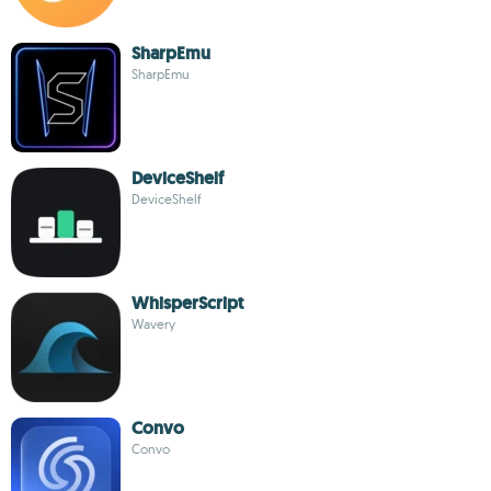
SharpEmu
SharpEmu
DeviceShelf
DeviceShelf
WhisperScript
Wavery
Convo
Convo