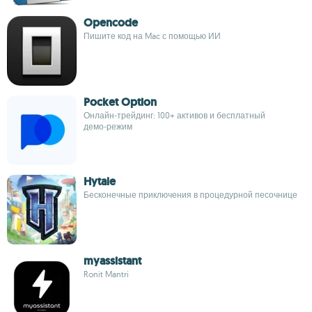
Opencode
Пишите код на Mac с помощью ИИ
Pocket Option
Онлайн‑трейдинг: 100+ активов и бесплатный
демо‑режим
Hytale
Бесконечные приключения в процедурной песочнице
myassistant
Ronit Mantri