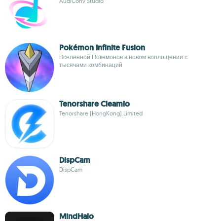
AudiConv Studio
Pokémon Infinite Fusion
Вселенной Покемонов в новом воплощении с
тысячами комбинаций
Tenorshare Cleamio
Tenorshare (HongKong) Limited
DispCam
DispCam
MindHalo