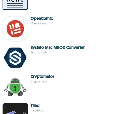
OpenComic
OpenComic
SysInfo Mac MBOX Converter
SysInfoTools
Cryptomator
Cryptomator
Tiled
mapeditor