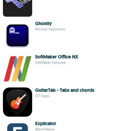
Ghostty
Mitchell Hashimoto
SoftMaker Office NX
SoftMaker Software
GuitarTab - Tabs and chords
GT1 Apps
Explicator
Ward Maaita