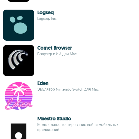
Logseq
Logseq, Inc.
Comet Browser
Браузер с ИИ для Mac
Eden
Эмулятор Nintendo Switch для Mac
Maestro Studio
Комплексное тестирование веб- и мобильных
приложений