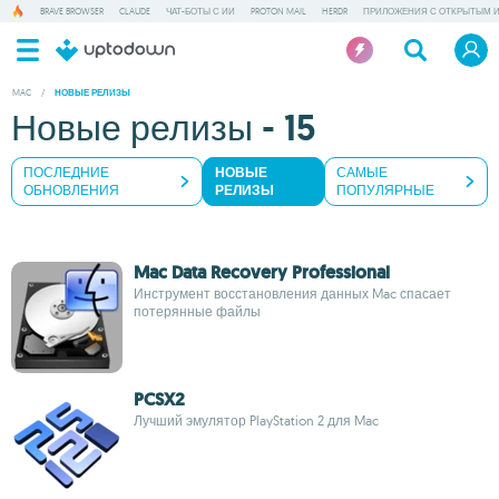
BRAVE BROWSER
CLAUDE
ЧАТ-БОТЫ С ИИ
PROTON MAIL
HERDR
ПРИЛОЖЕНИЯ С ОТКРЫТЫМ 
MAC
/
НОВЫЕ РЕЛИЗЫ
Новые релизы - 15
ПОСЛЕДНИЕ
НОВЫЕ
САМЫЕ
ОБНОВЛЕНИЯ
РЕЛИЗЫ
ПОПУЛЯРНЫЕ
Mac Data Recovery Professional
Инструмент восстановления данных Mac спасает
потерянные файлы
PCSX2
Лучший эмулятор PlayStation 2 для Mac