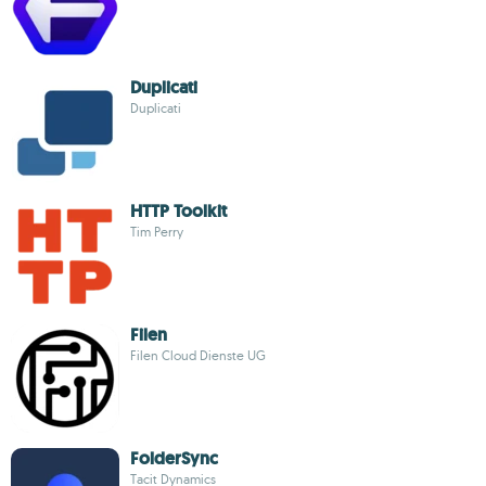
Duplicati
Duplicati
HTTP Toolkit
Tim Perry
Filen
Filen Cloud Dienste UG
FolderSync
Tacit Dynamics