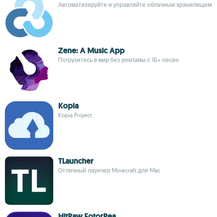
Автоматизируйте и управляйте облачным хранилищем
Zene: A Music App
Погрузитесь в мир без рекламы с 1Б+ песен
Kopia
Kopia Project
TLauncher
Отличный лаунчер Minecraft для Mac
HitPaw FotorPea