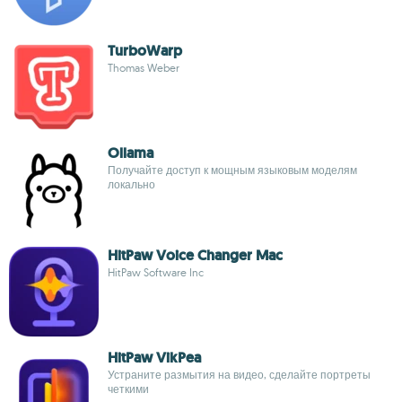
TurboWarp
Thomas Weber
Ollama
Получайте доступ к мощным языковым моделям
локально
HitPaw Voice Changer Mac
HitPaw Software Inc
HitPaw VikPea
Устраните размытия на видео, сделайте портреты
четкими