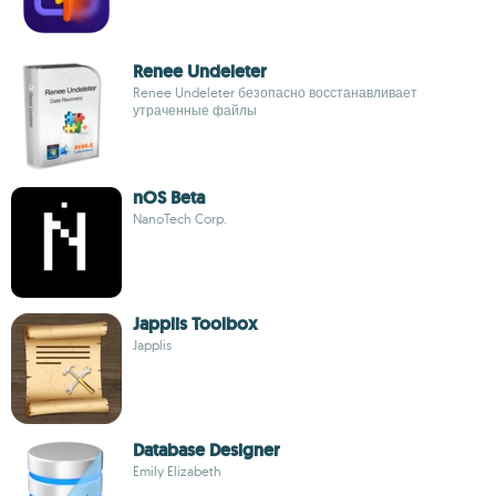
Renee Undeleter
Renee Undeleter безопасно восстанавливает
утраченные файлы
nOS Beta
NanoTech Corp.
Japplis Toolbox
Japplis
Database Designer
Emily Elizabeth