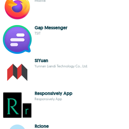
Mozilla
Gap Messenger
TSIT
SiYuan
Yunnan Liandi Technology Co., Ltd.
Responsively App
Responsively App
Rclone