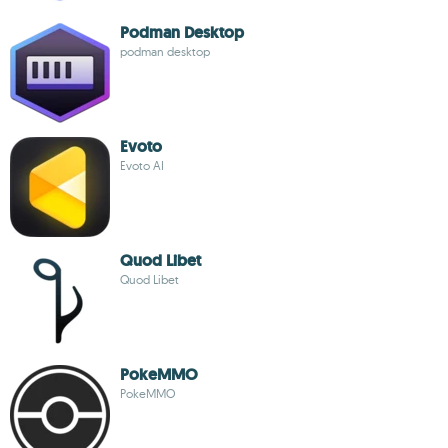
Podman Desktop
podman desktop
Evoto
Evoto AI
Quod Libet
Quod Libet
PokeMMO
PokeMMO