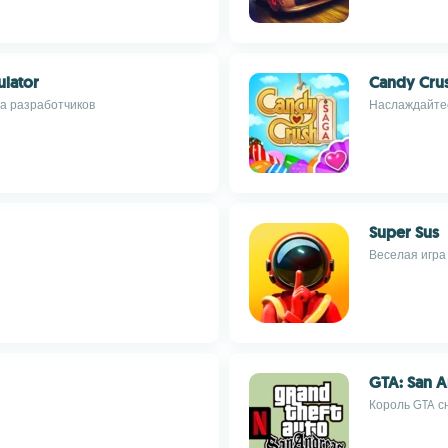
lator
Candy Cru
а разработчиков
Наслаждайтес
Super Sus
Веселая игра
GTA: San A
Король GTA с