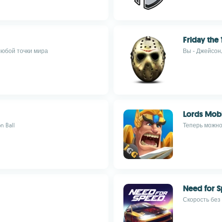
Friday the 
любой точки мира
Вы - Джейсон,
Lords Mob
 Ball
Теперь можно 
Need for S
Скорость без