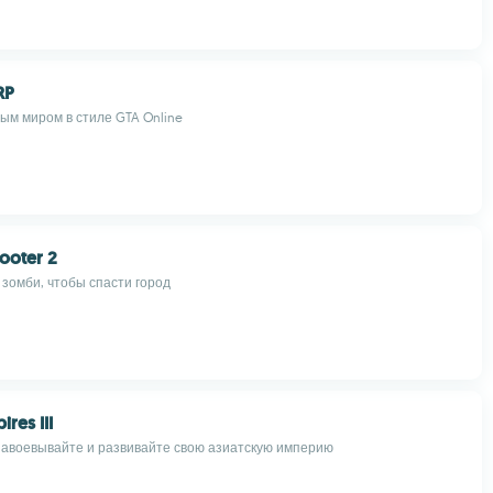
RP
тым миром в стиле GTA Online
ooter 2
 зомби, чтобы спасти город
res III
завоевывайте и развивайте свою азиатскую империю