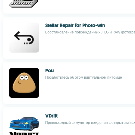
Stellar Repair for Photo-win
Восстановление повреждённых JPEG и RAW фотогр
Pou
Позаботьтесь об этом виртуальном питомце
VDrift
Превосходный симулятор вождения с открытым ис