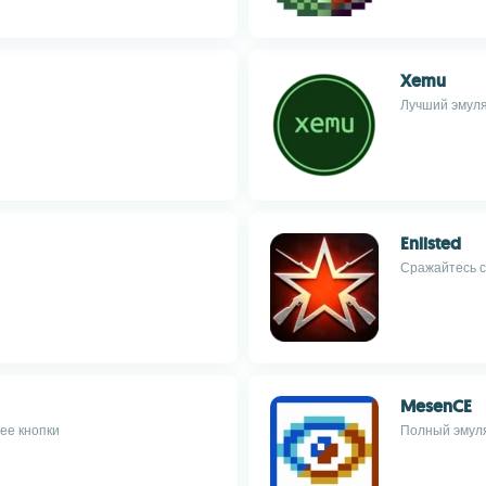
Xemu
Лучший эмуля
Enlisted
Сражайтесь с
MesenCE
ее кнопки
Полный эмуля