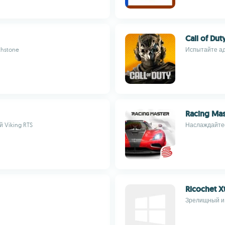
Call of Du
hstone
Испытайте ад
Racing Mas
 Viking RTS
Наслаждайтес
Ricochet 
Зрелищный и