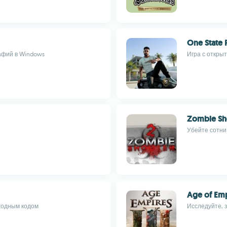
One State 
афий в Windows
Игра с откры
Zombie Sh
Убейте сотни
Age of Empi
ходным кодом
Исследуйте, 