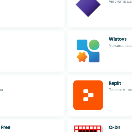
Автоматизаци
Wintoys
Максимальна
Replit
ми
Пишите и тест
 Free
Q-Dir