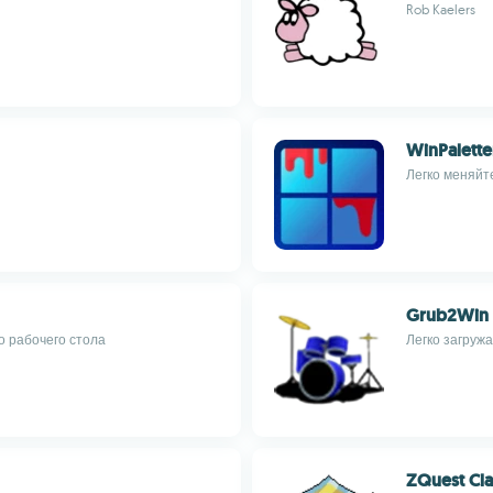
Rob Kaelers
WinPalette
Легко меняйт
Grub2Win
о рабочего стола
Легко загруж
ZQuest Cla