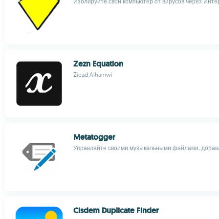
Изолируйте свой компьютер от вирусов через Инте
Zezn Equation
Ziead Alhamwi
Metatogger
Управляйте своими музыкальными файлами, добавл
Cisdem Duplicate Finder