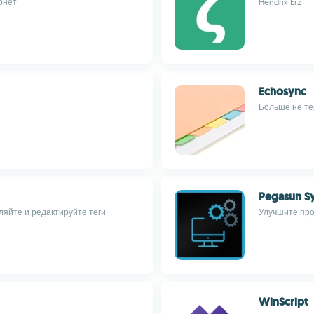
рнет
Hendrik Erz
Echosync
Больше не те
Pegasun Sy
яйте и редактируйте теги
Улучшите про
WinScript