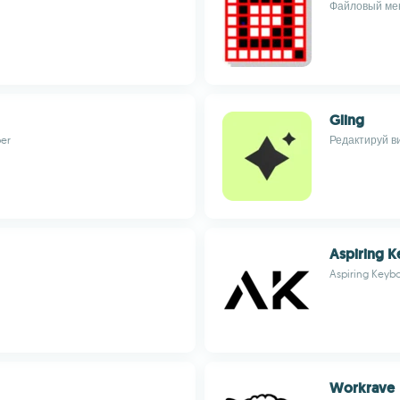
Файловый ме
Gling
er
Редактируй в
Aspiring 
Aspiring Key
Workrave