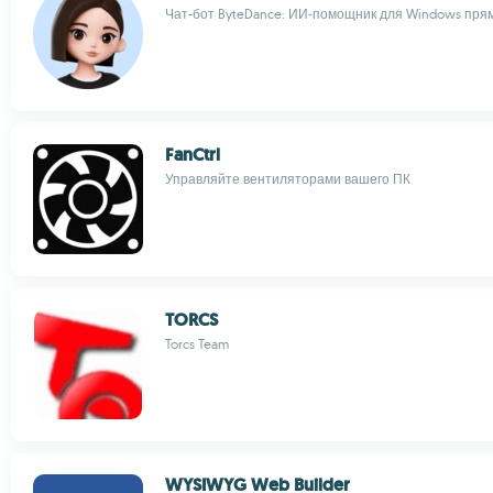
Чат-бот ByteDance: ИИ‑помощник для Windows пря
FanCtrl
Управляйте вентиляторами вашего ПК
TORCS
Torcs Team
WYSIWYG Web Builder