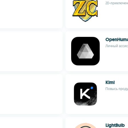
2D-приключен
OpenHum
Личный ассис
Kimi
Повысь проду
LightBulb