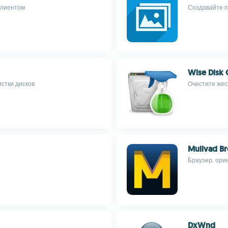
клиентом
Создавайте п
Wise Disk 
стки дисков
Очистите жес
Mullvad B
Браузер, ори
DxWnd