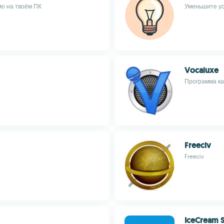
мо на твоём ПК
Уменьшите ус
Vocaluxe
Программа ка
Freeciv
Freeciv
IceCream 