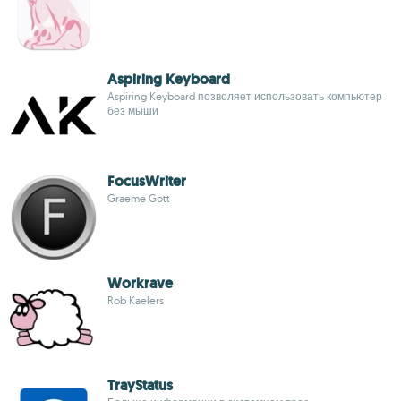
Aspiring Keyboard
Aspiring Keyboard позволяет использовать компьютер
без мыши
FocusWriter
Graeme Gott
Workrave
Rob Kaelers
TrayStatus