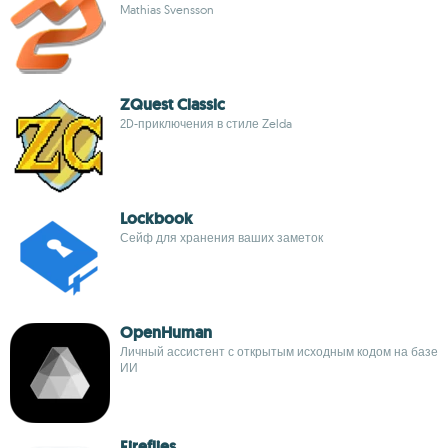
Mathias Svensson
ZQuest Classic
2D-приключения в стиле Zelda
Lockbook
Сейф для хранения ваших заметок
OpenHuman
Личный ассистент с открытым исходным кодом на базе
ИИ
Fireflies