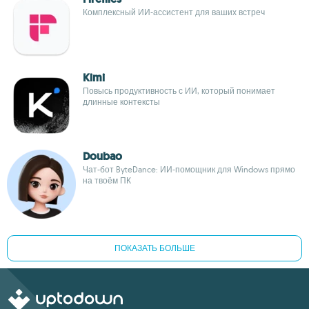
Комплексный ИИ-ассистент для ваших встреч
Kimi
Повысь продуктивность с ИИ, который понимает
длинные контексты
Doubao
Чат-бот ByteDance: ИИ‑помощник для Windows прямо
на твоём ПК
ПОКАЗАТЬ БОЛЬШЕ